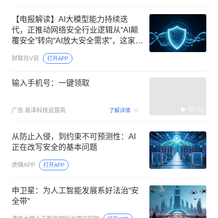
【电报解读】AI大模型能力持续迭
代，正推动网络安全行业逻辑从“AI颠
覆安全”转向“AI放大安全需求”，这家公
司拥有自研的垂直领域大模型安全
财联社V说
打开APP
GPT
输入手机号：一键领取
00:15
广告
易泽科技运营商
了解详情
从防止入侵，到约束不可预测性：AI
正在改写安全的基本问题
虎嗅APP
打开APP
申卫星：为人工智能发展系好法治“安
全带”