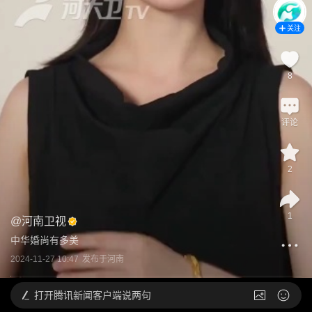
关注
8
评论
2
1
@
河南卫视
中华婚尚有多美
2024-11-27 10:47
发布于
河南
打开
腾讯新闻客户端说两句