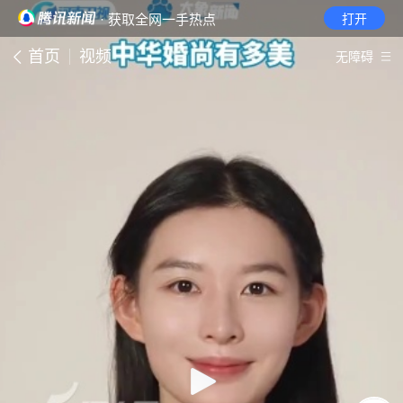
· 获取全网一手热点
打开
首页
视频
无障碍