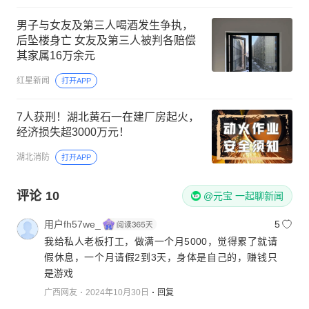
男子与女友及第三人喝酒发生争执，
后坠楼身亡 女友及第三人被判各赔偿
其家属16万余元
红星新闻
打开APP
7人获刑！湖北黄石一在建厂房起火，
经济损失超3000万元！
湖北消防
打开APP
评论
10
@元宝 一起聊新闻
用户fh57we_
5
我给私人老板打工，做满一个月5000，觉得累了就请
假休息，一个月请假2到3天，身体是自己的，赚钱只
是游戏
广西网友
2024年10月30日
回复