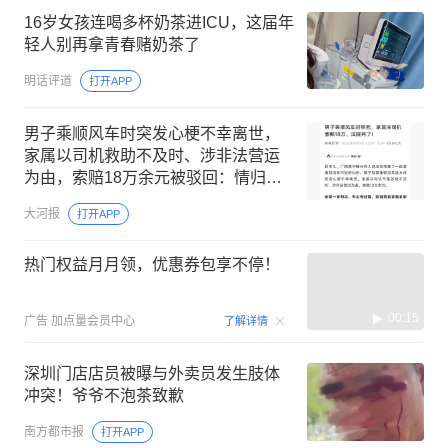
16岁女孩连喝多杯奶茶进ICU，这届年
轻人别再拿青春赌奶茶了
明话评道
打开APP
男子乘顺风车时突发心梗不幸离世，
家属以司机救助不及时、涉非法营运
为由，索赔18万余元被驳回：情归
情，法归法
大河报
打开APP
热门权益月月领，优惠券包享不停！
00:15
广告
加点量会员中心
了解详情
深圳门店店员被曝与外卖员发生肢体
冲突！爷爷不泡茶致歉
南方都市报
打开APP