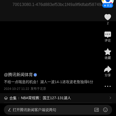
70013080.1-476d883ef53bc1f49a9f9dfabf58749a
关注
2
评论
收藏
@
腾讯新闻体育
分享
不给一点喘息的机会！湖人一波14-1进攻波老詹独得6分
2024-10-27 11:22
发布于
北京
NBA常规赛：国王127-131湖人
合集
打开
腾讯新闻客户端说两句