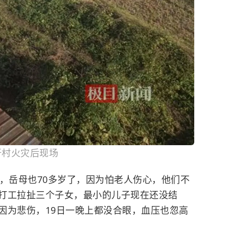
圩村火灾后现场
岁，岳母也70多岁了，因为怕老人伤心，他们不
打工拉扯三个子女，最小的儿子现在还没结
因为悲伤，19日一晚上都没合眼，血压也忽高