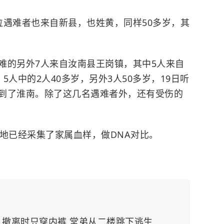
位遇难者也来自新县，也姓黄，同样50多岁，其
难的另外7人来自汝南县王岗镇，其中5人来自
人中的2人40多岁，另外3人50多岁，19日听
到了淮南。除了这几名遇难者外，还有受伤的
地已经采集了家属血样，做DNA对比。
：撤离时只穿内裤 堂弟从二楼跳下逃生