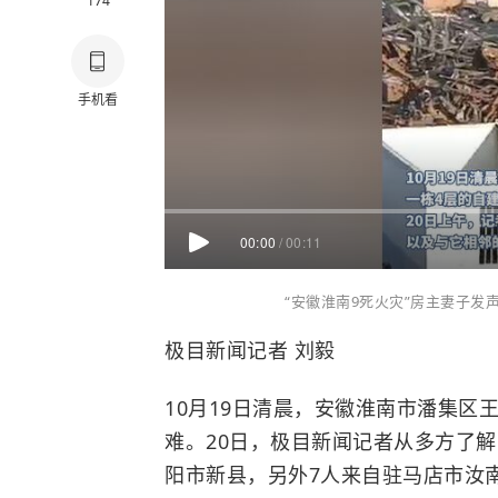
174
手机看
00:00
/
00:11
“安徽淮南9死火灾”房主妻子
极目新闻记者 刘毅
10月19日清晨，安徽淮南市潘集区
难。20日，极目新闻记者从多方了
阳市新县，另外7人来自驻马店市汝