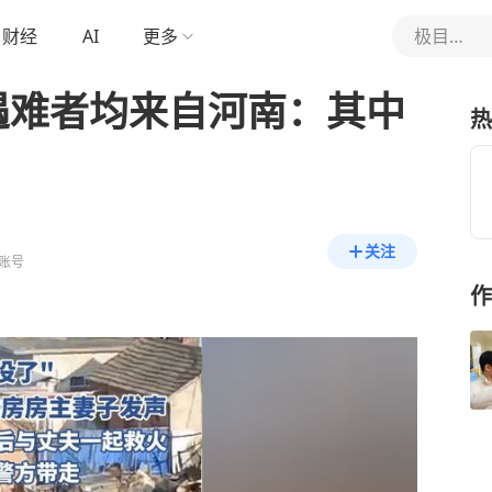
财经
AI
更多
极目新闻
遇难者均来自河南：其中
热
关注
账号
作