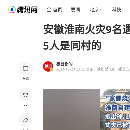
首页
要闻
北京
科技
安徽淮南火灾9名
5人是同村的
极目新闻
2024-10-20 20:02
发布于
湖北
楚天都市报官方
评论
55