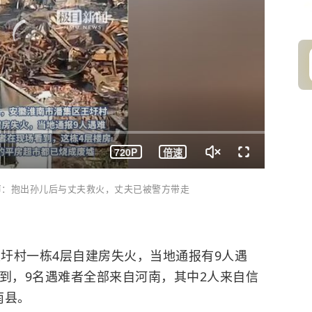
720P
倍速
发声：抱出孙儿后与丈夫救火，丈夫已被警方带走
王圩村一栋4层自建房失火，当地通报有9人遇
解到，9名遇难者全部来自河南，其中2人来自信
南县。