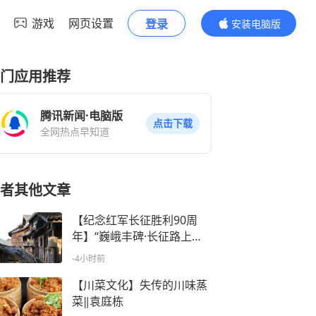
游戏
网页设置
登录
安装电脑版
内容更精彩
门应用推荐
腾讯新闻·电脑版
点击下载
全网热点早知道
者其他文章
【纪念红军长征胜利90周
年】“巍峨丰碑·长征路上展
新颜”摄影采风创作作品选登
-4小时前
（三十七）
【川菜文化】失传的川味蒸
菜‖袁庭栋