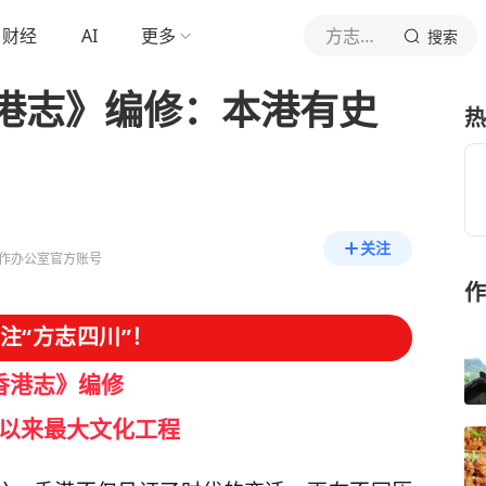
财经
AI
更多
方志四川
搜索
港志》编修：本港有史
热
关注
作办公室官方账号
作
注“方志四川”！
香港志》编修
以来最大文化工程