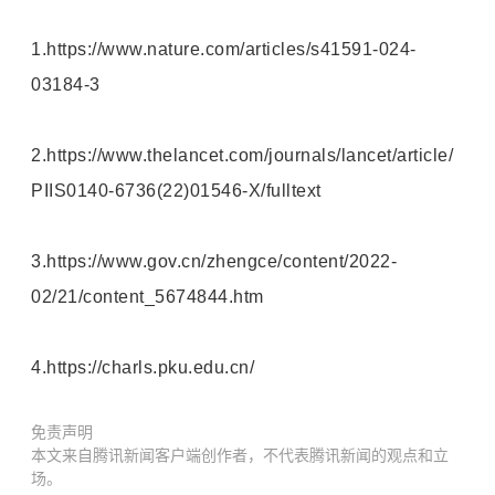
1.https://www.nature.com/articles/s41591-024-
03184-3
2.https://www.thelancet.com/journals/lancet/article/
PIIS0140-6736(22)01546-X/fulltext
3.https://www.gov.cn/zhengce/content/2022-
02/21/content_5674844.htm
4.https://charls.pku.edu.cn/
免责声明
本文来自腾讯新闻客户端创作者，不代表腾讯新闻的观点和立
场。