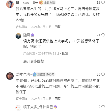
🅰—xiao—E👑
15
我八五年出生的，儿子15岁马上初三，再陪他读完高
中，我的任务就完成了，我就50岁给自己退休，爱咋
咋地！
吉林网友
2024年8月11日
回复
随风
21
读完高中还要供他上大学呢，50岁就想退休了
呢，别想了
广西网友
2024年8月11日
回复
展开更多回复
爱咋咋地~
36
年过40，已经因为心脏问题住院两次了，我想我应该
不用操心50以后的工作问题，今年的工作可能都不能
胜任了
辽宁网友
2024年8月11日
回复
喷子太多_保护自己
2