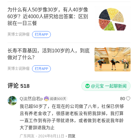
为什么有人50岁像30岁，有人40岁像
60岁？近4000人研究给出答案：区别
就在一日三餐
荚博士说肿瘤
打开APP
长寿不靠基因，活到100岁的人，到底
做对了什么？
荚博士说肿瘤
打开APP
评论
518
@元宝 一起聊新闻
Q淡然自若p
80
我已超50岁了，在现在的公司做了八年，社保已供够
且有养老金收了，很感谢老板没有把我辞掉，我打算
一直工作到有孙子带就退休，或者做到老板说我年龄
大了要辞退我为止
广东网友
2024年8月11日
回复