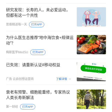
研究发现：长寿的人，未必爱运动，
但都有这一个共性
思维精进每一天
打开APP
为什么医生总推荐“地中海饮食+规律运
动”？
梅斯医学MedSci
打开APP
已失效：请重新认证#移动权益
00:15
广告
云启创想运营商
了解详情
衰老有预警、细胞能重修，专家热议
人类长寿新解法
第一财经
打开APP