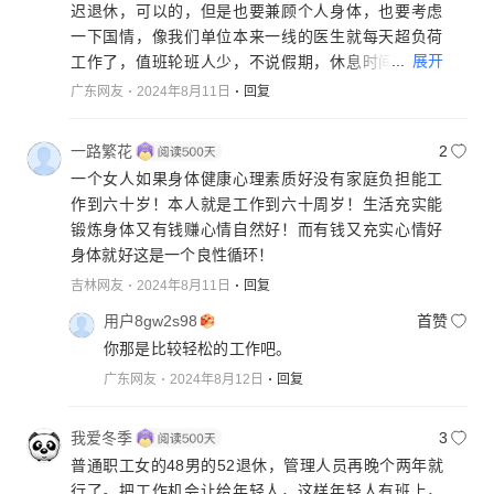
迟退休，可以的，但是也要兼顾个人身体，也要考虑
一下国情，像我们单位本来一线的医生就每天超负荷
...
展开
工作了，值班轮班人少，不说假期，休息时间都少，
相信好多人老了就一堆老毛病了，我们科室相对挺
广东网友
2024年8月11日
回复
松，40来岁，没有什么不良嗜好，最近就发现高血压
的，这个跟工作强度，熬夜很大关系，然后还不能好
一路繁花
2
好退休，见过50多岁的还在上一线，关键时工作强度
一个女人如果身体健康心理素质好没有家庭负担能工
比坐办公室的压力大，不是那些坐在办公室里的人能
作到六十岁！本人就是工作到六十周岁！生活充实能
感受到的，没有国家的一些政策强制要求，用人单位
锻炼身体又有钱赚心情自然好！而有钱又充实心情好
就不管那么多，期待有好的政策。
身体就好这是一个良性循环！
吉林网友
2024年8月11日
回复
用户8gw2s98
首赞
你那是比较轻松的工作吧。
广东网友
2024年8月12日
回复
我爱冬季
3
普通职工女的48男的52退休，管理人员再晚个两年就
行了。把工作机会让给年轻人，这样年轻人有班上，