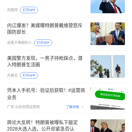
凤凰网
打开APP
内讧爆发？美媒曝特朗普戴维营怒斥
国防部长
追着大事跑的人
打开APP
美国警方发现，一男子持枪踩点，潜
入特朗普生活圈
兵器志
打开APP
凭本人手机号：验证后获取！#运营商
业务
00:15
广告
云启创想运营商
了解详情
舆论大反转！特朗普被曝私下敲定
2028大选人选，公开却紧急否认