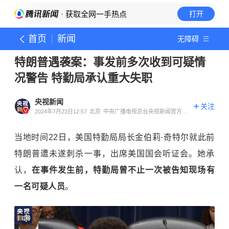
· 获取全网一手热点
打开
首页
新闻
无障碍
特朗普遇袭案：事发前多次收到可疑情
况警告 特勤局承认重大失职
央视新闻
关注
2024年7月23日12:57
北京
中央广播电视总台央视新闻官方账
号
当地时间22日，美国特勤局局长金伯莉·奇特尔就此前
特朗普遭未遂刺杀一事，出席美国国会听证会。她承
认，
在事件发生前，特勤局曾不止一次被告知现场有
一名可疑人员
。