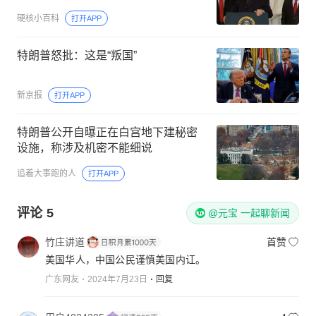
硬核小百科
打开APP
特朗普怒批：这是“叛国”
新京报
打开APP
特朗普公开自曝正在白宫地下建秘密
设施，称涉及机密不能细说
追着大事跑的人
打开APP
评论
5
@元宝 一起聊新闻
竹庄讲道
首赞
美国华人，中国公民谨慎美国内讧。
广东网友
2024年7月23日
回复