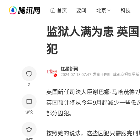
首页
要闻
北京
科技
监狱人满为患 英
犯
红星新闻
2024-07-13 07:47
发布于
四川
成都商报红星新
2
英国新任司法大臣谢巴娜·马哈茂德7
英国预计将从今年9月起减少一些低
部分囚犯。
评论
按照她的说法，这些囚犯只需服完刑