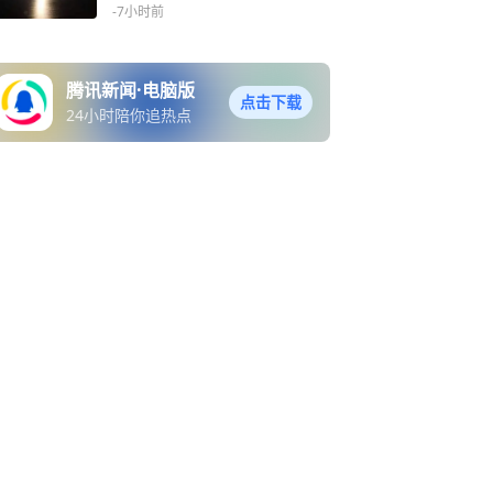
为每秒2.4公里，释放能量相
-7小时前
当于数吨TNT炸药爆炸
腾讯新闻·电脑版
点击下载
24小时陪你追热点