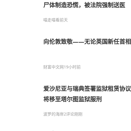
尸体制造恐慌，被法院强制送医
喵走喵看
前天
向伦敦致敬——无论英国新任首相
财富中文网
19小时前
爱沙尼亚与瑞典签署监狱租赁协议
将移至塔尔图监狱服刑
波罗的海岸
2评论
刚刚