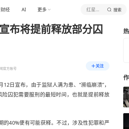
财经
AI
更多
红星新闻
搜索
国宣布将提前释放部分囚
热
关注
闻官方账号
作
月12日宣布，由于监狱人满为患、“濒临崩溃”，
风险囚犯需要服刑的最短时间，也就是提前释放
期的40%便有可能获释。不过，涉及性犯罪和严