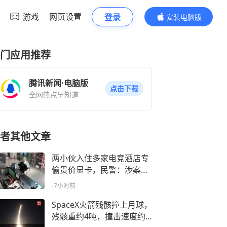
游戏
网页设置
登录
安装电脑版
内容更精彩
门应用推荐
腾讯新闻·电脑版
点击下载
全网热点早知道
者其他文章
两小伙入住多家电竞酒店专
偷贵价显卡，民警：涉案金
额近8万元，有的老板还未
-7小时前
察觉
SpaceX火箭残骸撞上月球，
残骸重约4吨，撞击速度约