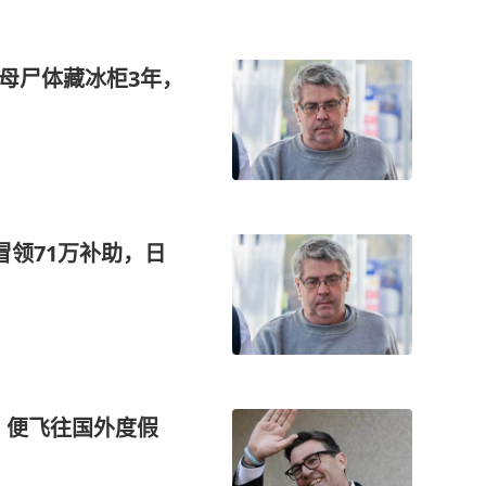
老母尸体藏冰柜3年，
冒领71万补助，日
，便飞往国外度假