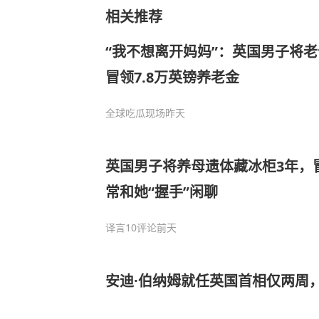
相关推荐
“我不想离开妈妈”：英国男子将
冒领7.8万英镑养老金
全球吃瓜现场
昨天
英国男子将养母遗体藏冰柜3年，
常和她“握手”闲聊
译言
10评论
前天
安迪·伯纳姆就任英国首相仅两周