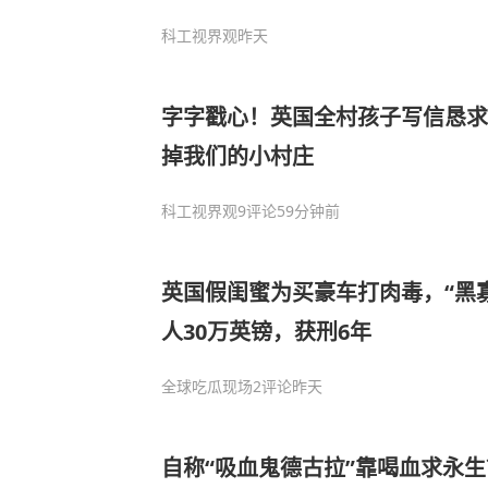
科工视界观
昨天
字字戳心！英国全村孩子写信恳求
掉我们的小村庄
科工视界观
9评论
59分钟前
英国假闺蜜为买豪车打肉毒，“黑寡
人30万英镑，获刑6年
全球吃瓜现场
2评论
昨天
自称“吸血鬼德古拉”靠喝血求永