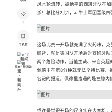
收藏
风水轮流转，被绝平的西班牙队在加
杀！总比分2比1，斗牛士军团晋级四
1
这场比赛一开场就充满了火药味，克
手机看
脚背，就是德国队开场后对西班牙队
两个危险动作，当值主裁、来自英超
元宝 · 新闻妹
佩德里在第8分钟就无法坚持比赛、
名记的报道，佩德里遭遇的是左膝内
或许是觉得开场的尺度实在太宽松，