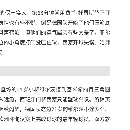
的保守换人，第63分钟就用费兰-托雷斯替下亚
表情也有些不悦。倒是德国队开始了他们压箱底
风声鹤唳，但他们的运气属实有些太差了。菲尔
拉的小角度打门没压住球，西蒙开球失误、哈弗
梁……
登场的21岁小将维尔茨接到基米希的倒三角回
入远角，西班牙门将西蒙只能望球兴叹。所谓英
继续闪耀，德国队这边21岁的维尔茨不遑多让、
欧洲杯淘汰赛上完成进球的最年轻球员。双方就