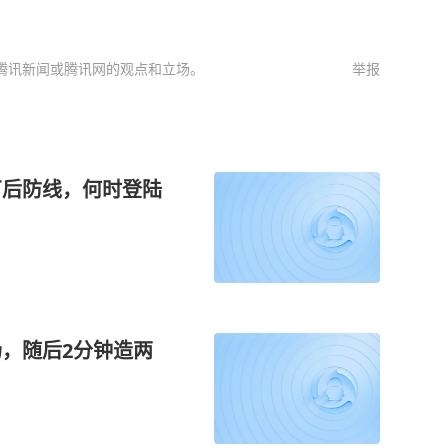
腾讯新闻或腾讯网的观点和立场。
举报
厂后防线，何时登陆
场，随后2分钟造两