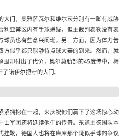
的大门，奥雅萨瓦尔和维尔茨分别有一脚有威胁
雷利亚禁区内有手球嫌疑，但主裁判泰勒没有表
方球员也有些意兴阑珊，另一方面，因为体力告
双方似乎都只能静待点球大赛的到来。然而，就
解围却付出了代价，奥尔莫肋部的45度传中，梅
开了诺伊尔把守的大门。
紧紧拥抱在一起，来庆祝他们赢下了这场惊心动
牛士军团还将延续他们的传奇。东道主德国队本
式挂靴，德国人也将在库库那个疑似手球的争议