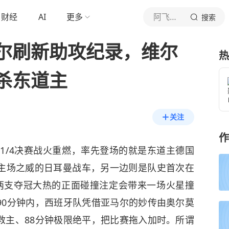
财经
AI
更多
阿飞说篮球
搜索
尔刷新助攻纪录，维尔
热
杀东道主
关注
作
杯1/4决赛战火重燃，率先登场的就是东道主德国
主场之威的日耳曼战车，另一边则是队史首次在
两支夺冠大热的正面碰撞注定会带来一场火星撞
90分钟内，西班牙队凭借亚马尔的妙传由奥尔莫
救主、88分钟极限绝平，把比赛拖入加时。所谓