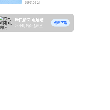
立判
5评论
06-21
腾讯新闻·电脑版
点击下载
24小时陪你追热点