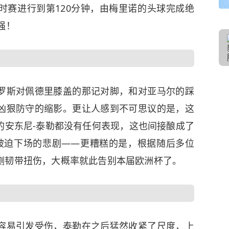
时赛进行到第120分钟，由梅里诺的头球完成绝
强！
罗斯对佩德里膝盖的那记对脚，和对亚马尔的踩
凶狠防守的缩影。更让人感到不可思议的是，这
的安东尼-泰勒都没有任何表现，这也间接酿成了
被迫下场的悲剧——更糟糕的是，根据随后多位
侧韧带扭伤，大概率就此告别本届欧洲杯了。
容易引发受伤，泰勒在之后猛然收紧了尺度，上