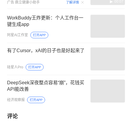
00:07
广告
鼎立健康小助手
了解详情
WorkBuddy王炸更新：个人工作台一
键生成app
阿星AI工作室
打开APP
有了Cursor，xAI的日子也是好起来了
硅星人Pro
打开APP
DeepSeek深夜整点容易“崩”，花钱买
API能改善
经济观察报
打开APP
评论