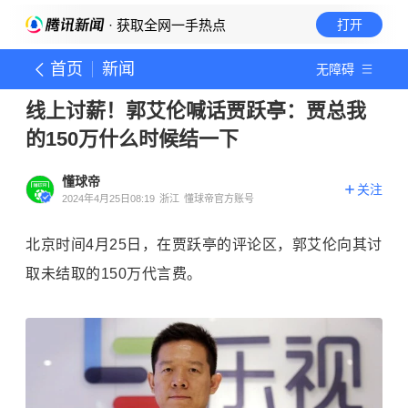
· 获取全网一手热点
打开
首页
新闻
无障碍
线上讨薪！郭艾伦喊话贾跃亭：贾总我
的150万什么时候结一下
懂球帝
关注
2024年4月25日08:19
浙江
懂球帝官方账号
北京时间4月25日，在贾跃亭的评论区，郭艾伦向其讨
取未结取的150万代言费。