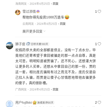
海南网友
2024年4月25日
回复
雪过添情
1
帮他你得先投资1000万造车
云南网友
2024年4月25日
回复
展开更多回复
狮子座
1
祝假药停大卖的全部都是债主，没有一丁点水分，毕
竟他们还寄希望于拿回被骗走的那一点点自尊，真是
太可悲，明明知道被贾骗了，还不死心，还想灌大饼
让更多的人买单，还想从中拿回自己的那一份，贾的
这一套，相比庞氏骗局有过之而无不及，庞氏仅是自
己拉人头骗，而贾是让傻子心甘情愿地帮他去骗更多
的傻子，真的很卧槽。
广西网友
2024年4月25日
回复
用户foj8kkt
2