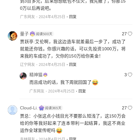
到3百多元，后来想想纸包不住火，我先撤了，你那15
0万以后再说吧。
广东网友
2024年4月25日
回复
量子
27
贾跃亭:艾伦啊，我这边造车就差最后一步了，成功了
就能还你钱。你感兴趣的话，可以先投资1000万，将
来我的车成功了，欠你的150万给你美金！
辽宁网友
2024年4月25日
回复
精神猫
3
而且成功的话，我下周就回国了
广东网友
2024年4月25日
回复
Cloud-Li.
27
贾总：小张这点小钱目光不要那么短浅了，这150万会
给的你等我好起来了连本带利一起结算，我这不商业
运作全球宣传呢吗
吉林网友
2024年4月25日
回复