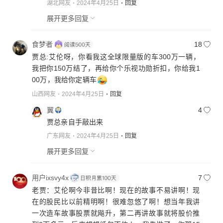
就是系乐视承担了所有债务，他一个人的牺牲，
湖北网友
2024年4月25日
回复
让这个企业继续续命，不是说他的人的认为人品
展开更多回复
怎么样，但从各个方面来说，他这法人的债务和
企业之间的债务你不能划伤等号，同样乐视，现
食梦者
18
在还是存在，他个人的代言费应该是和乐视成等
贾总:艾伦呀，你看我这全球限量版的车300万一辆，
号
我把你150万结了，再给你个乐视功勋折扣，你给我1
00万，我给你定辆车
山西网友
2024年4月25日
回复
翼
4
贾总亲自手敲出来
广东网友
2024年4月25日
回复
展开更多回复
用户ixsvy4x
7
老贾：艾伦啊今非昔比啊！现在的故事不易讲啊！现
在的股民比以前精明啊！很难忽悠了啊！想当年我讲
一次造车故事股票就飚升，第二再讲故事就将股价推