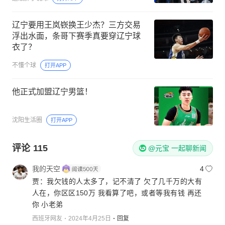
辽宁要用王岚嵚换王少杰？三方交易
浮出水面，条哥下赛季真要穿辽宁球
衣了？
不懂个球
打开APP
他正式加盟辽宁男篮！
沈阳生活圈
打开APP
评论
115
@元宝 一起聊新闻
我的天空
4
贾：我欠钱的人太多了，记不清了 欠了几千万的大有
人在，你区区150万 我看算了吧，或者等我有钱 再还
你 小老弟
西班牙网友
2024年4月25日
回复