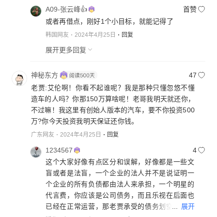
A09-张云峰👍
首赞
或者再借点，刚好1个小目标，就能记得了
韩国网友
2024年4月25日
回复
展开更多回复
神秘东方
47
老贾:艾伦啊！你看不起谁呢？我是那种只懂忽悠不懂
造车的人吗？你那150万算啥呢！老哥我明天就还你，
不过嘛！我这里有创始人版本的汽车，要不你投资500
万?你今天投资我明天保证还你钱。
广东网友
2024年4月25日
回复
1234567
4
这个大家好像有点区分和误解，好像都是一些文
盲或者是法盲，一个企业的法人并不是说证明一
个企业的所有负债都由法人来承担，一个明星的
代言费，你应该是公司债务，而且乐视在后面也
...
展开
已经在正常运营，那老贾承受的债务划空了，也