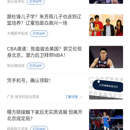
落日篮球馆
打开APP
跟杜锋儿子学？朱芳雨儿子也送到辽
篮培养？辽蜜怕是白高兴一场
大嘴爵爷侃球
打开APP
CBA速递：陈盈骏去美国？郭艾伦现
身北京，潜力后卫拜师NBA！
体坛微侃球
打开APP
凭手机号，确认领取！
00:15
广告
易泽科技运营商
了解详情
曝方硕接触下家后无实质进展 但离开
北京成定局？
超级胖子说球
打开APP