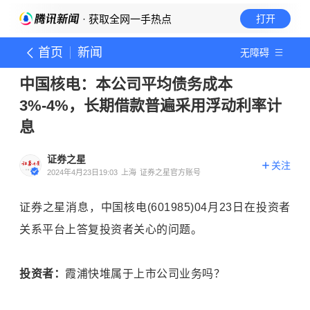
· 获取全网一手热点
打开
首页
新闻
无障碍
中国核电：本公司平均债务成本
3%-4%，长期借款普遍采用浮动利率计
息
证券之星
关注
2024年4月23日19:03
上海
证券之星官方账号
证券之星消息，中国核电(601985)04月23日在投资者
关系平台上答复投资者关心的问题。
投资者：
霞浦快堆属于上市公司业务吗？