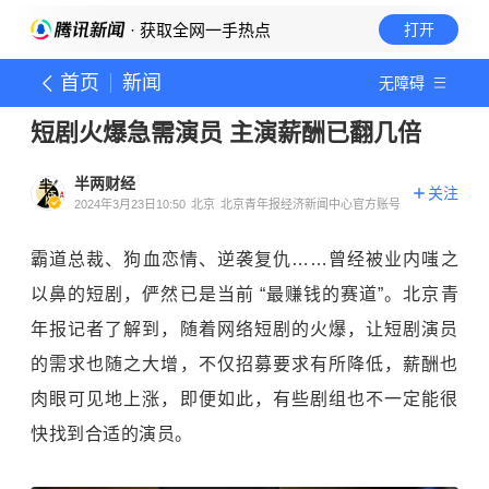
· 获取全网一手热点
打开
首页
新闻
无障碍
短剧火爆急需演员 主演薪酬已翻几倍
半两财经
关注
2024年3月23日10:50
北京
北京青年报经济新闻中心官方账号
霸道总裁、狗血恋情、逆袭复仇……曾经被业内嗤之
以鼻的短剧，俨然已是当前 “最赚钱的赛道”。北京青
年报记者了解到，随着网络短剧的火爆，让短剧演员
的需求也随之大增，不仅招募要求有所降低，薪酬也
肉眼可见地上涨，即便如此，有些剧组也不一定能很
快找到合适的演员。