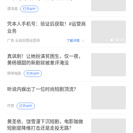
谭浩俊
打开APP
凭本人手机号：验证后获取！#运营商
业务
00:15
广告
云启创想运营商
了解详情
真讽刺！让她扮演贫困生，仅一夜，
黄杨钿甜的新剧就被差评淹没
得得电影
打开APP
听说内娱出了一位时尚短剧顶流？
作势
打开APP
黄圣依、饶雪漫下沉短剧，电影咖做
短剧是降维打击还是走投无路？