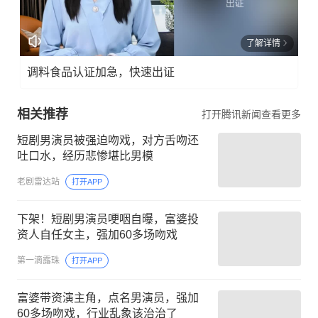
了解详情
调料食品认证加急，快速出证
相关推荐
打开腾讯新闻查看更多
短剧男演员被强迫吻戏，对方舌吻还
吐口水，经历悲惨堪比男模
老剧雷达站
打开APP
下架！短剧男演员哽咽自曝，富婆投
资人自任女主，强加60多场吻戏
第一滴露珠
打开APP
富婆带资演主角，点名男演员，强加
60多场吻戏，行业乱象该治治了