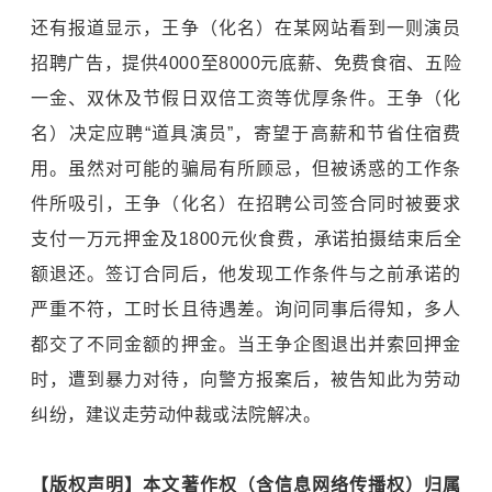
还有报道显示，王争（化名）在某网站看到一则演员
招聘广告，提供4000至8000元底薪、免费食宿、五险
一金、双休及节假日双倍工资等优厚条件。王争（化
名）决定应聘“道具演员”，寄望于高薪和节省住宿费
用。虽然对可能的骗局有所顾忌，但被诱惑的工作条
件所吸引，王争（化名）在招聘公司签合同时被要求
支付一万元押金及1800元伙食费，承诺拍摄结束后全
额退还。签订合同后，他发现工作条件与之前承诺的
严重不符，工时长且待遇差。询问同事后得知，多人
都交了不同金额的押金。当王争企图退出并索回押金
时，遭到暴力对待，向警方报案后，被告知此为劳动
纠纷，建议走劳动仲裁或法院解决。
【版权声明】本文著作权（含信息网络传播权）归属