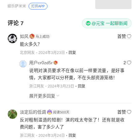
娱乐萨米米
打开APP
评论
7
@元宝 一起聊新闻
如风
首赞
能火多久？
北京网友
2024年3月23日
回复
用户cr0zd5r
2
说明对演员要求不在像以前一样要流量，是好事
情，大家都可以分杯羹，不在头部资源笼络！
浙江网友
2024年3月23日
回复
展开更多回复
淡定后的低调
首赞
反对粗制滥造的短剧！演的戏太夸张了！还有就是收
费问题，害了多少人了
浙江网友
2024年3月24日
回复