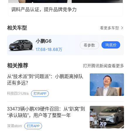
调料产品认证，提升品牌竞争力
相关推荐
打开腾讯新闻查看更多
从“技术派”到“问题派”：小鹏距离掉队
还有多远？
科技四少Ultra
打开APP
33473辆小鹏X9硬件召回：从“趴窝”到
“承认缺陷”，用户等了整整一年
深潜atom
打开APP