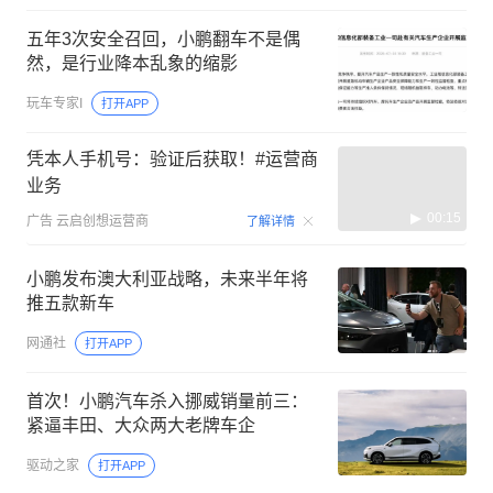
五年3次安全召回，小鹏翻车不是偶
然，是行业降本乱象的缩影
玩车专家I
打开APP
凭本人手机号：验证后获取！#运营商
业务
00:15
广告
云启创想运营商
了解详情
小鹏发布澳大利亚战略，未来半年将
推五款新车
网通社
打开APP
首次！小鹏汽车杀入挪威销量前三：
紧逼丰田、大众两大老牌车企
驱动之家
打开APP