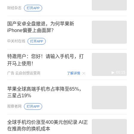
财经杂志
打开APP
国产安卓全盘撤退，为何苹果新
iPhone偏要上曲面屏？
中关村在线
打开APP
特邀用户：您好！请输入手机号，打
开马上使用！
00:15
广告
云启创想运营商
了解详情
苹果全球高端手机市占率降至65%，
三星占19%
观察者网
打开APP
全球手机均价涨至400美元创纪录 AI正
在推高你的换机成本