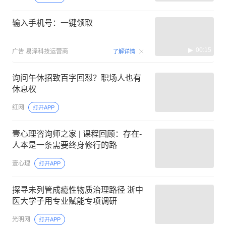
输入手机号：一键领取
00:15
广告
易泽科技运营商
了解详情
询问午休招致百字回怼？职场人也有
休息权
红网
打开APP
壹心理咨询师之家 | 课程回顾：存在-
人本是一条需要终身修行的路
壹心理
打开APP
探寻未列管成瘾性物质治理路径 浙中
医大学子用专业赋能专项调研
光明网
打开APP