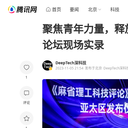
首页
要闻
北京
科技
聚焦青年力量，释
论坛现场实录
DeepTech深科技
2023-11-05 21:54
发布于
北京
DeepTech深
1
评论