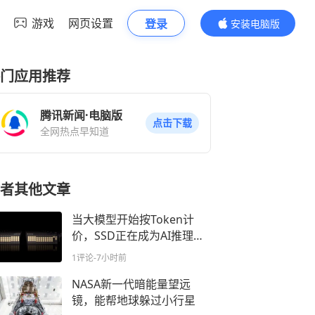
游戏
网页设置
登录
安装电脑版
内容更精彩
门应用推荐
腾讯新闻·电脑版
点击下载
全网热点早知道
者其他文章
当大模型开始按Token计
价，SSD正在成为AI推理核
心
1评论
-7小时前
NASA新一代暗能量望远
镜，能帮地球躲过小行星