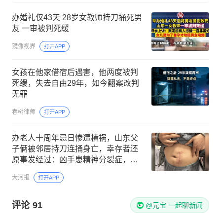
办婚礼仅43天 28岁女教师持刀捅死男
友 一审被判死缓
镜像视界
打开APP
女孩在他家借宿后遇害，他两度被判
死缓，失去自由29年，如今翻案改判
无罪
春树律师
打开APP
办老人十周年忌日惨遭横祸，山东父
子俩被邻居持刀连捅身亡，幸存者还
原事发经过：凶手患精神分裂症，疑
因幻听行凶
大河报
打开APP
评论
91
@元宝 一起聊新闻