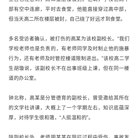
部有空中连廊，平时去食堂，他能直接穿过高中部，
但当天高二所在楼层被封，自己绕了好远才到食堂。
多名受访者确认，被打伤的高某为该校副校长。“我们
学校老师也是负责的，有老师同学及时制止他的施暴
行为，还有老师及时管控楼道限制进出。”该校高二学
生胡璇说，该副校长不在出事班级上课，但在同一楼
道的办公室。
钟北称，高某是分管德育的副校长，曾受邀给其所在
的文学社讲课，大概上了一个学期左右，知识底蕴深
厚，对待学生很和蔼，“人挺温和的”。
除副校长外，老师囤某某在阻拦过程中受伤。事故发