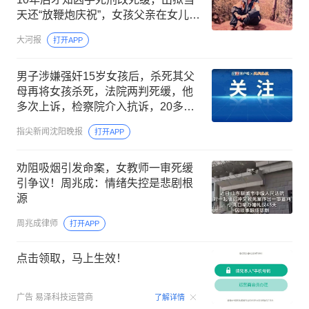
天还“放鞭炮庆祝”，女孩父亲在女儿坟
前痛哭许久，后抱憾离世
大河报
打开APP
男子涉嫌强奸15岁女孩后，杀死其父
母再将女孩杀死，法院两判死缓，他
多次上诉，检察院介入抗诉，20多年
后按“疑罪从无”原则被宣告无罪
指尖新闻沈阳晚报
打开APP
劝阻吸烟引发命案，女教师一审死缓
引争议！周兆成：情绪失控是悲剧根
源
周兆成律师
打开APP
点击领取，马上生效！
00:09
广告
易泽科技运营商
了解详情