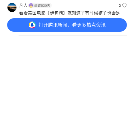
凡人
3
看看美国电影《伊甸湖》就知道了有时候孩子也会是
恶魔。
打开
腾讯新闻，看更多热点资讯
河南网友
2023年5月17日
回复
诺言
首赞
看看教育是不是有问题，关心一下孩子心理健康！
打开
APP参与讨论
北京网友
2023年5月19日
回复
91
39
40
263
酷狗Koolgle
1
还是什么原因都没说，网友们别随意评论了
北京网友
2023年5月18日
回复
寒
首赞
学生上学居然还带着锤子和刀？？？！！！
北京网友
2023年5月19日
回复