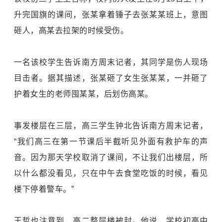
升完国旗的课间，张某拿着锤子去张某某班上，意图
砸人，高某去拉架的时候受伤。
一名该校学生告诉南方周末记者，其同学是伤人现场
目击者。据其描述，张某砸了女生张某某，一并砸了
护着女生的老师囤某某，后划伤高某。
事发楼层在三层，高三学生钟北告诉南方周末记者，
“我们高三在第一节课后半截听见外面有救护车的声
音。因为那天学校取消了课间，不让我们出楼层，所
以什么都没看见，只在中午去食堂吃饭的时候，看见
楼下停着警车。”
王哲也注意到，高二整层楼被封。他说，学校初高中