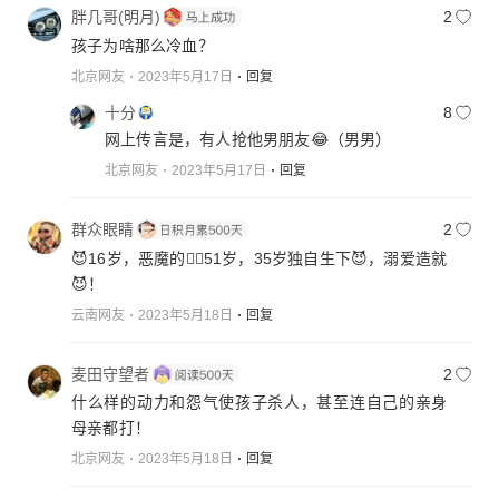
胖几哥(明月)
2
孩子为啥那么冷血？
北京网友
2023年5月17日
回复
十分
8
网上传言是，有人抢他男朋友😂（男男）
北京网友
2023年5月17日
回复
群众眼睛
2
😈16岁，恶魔的🦹‍♀️51岁，35岁独自生下😈，溺爱造就
😈！
云南网友
2023年5月18日
回复
麦田守望者
2
什么样的动力和怨气使孩子杀人，甚至连自己的亲身
母亲都打！
北京网友
2023年5月18日
回复