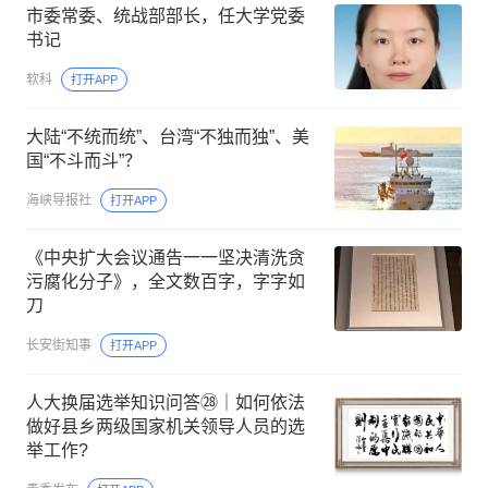
市委常委、统战部部长，任大学党委
书记
软科
打开APP
大陆“不统而统”、台湾“不独而独”、美
国“不斗而斗”？
海峡导报社
打开APP
《中央扩大会议通告一一坚决清洗贪
污腐化分子》，全文数百字，字字如
刀
长安街知事
打开APP
人大换届选举知识问答㉘｜如何依法
做好县乡两级国家机关领导人员的选
举工作?