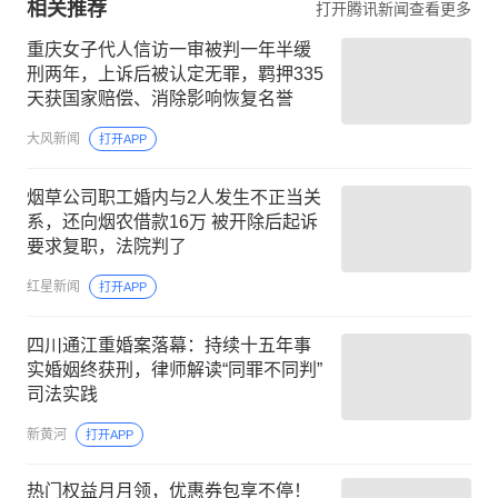
相关推荐
打开腾讯新闻查看更多
重庆女子代人信访一审被判一年半缓
刑两年，上诉后被认定无罪，羁押335
天获国家赔偿、消除影响恢复名誉
大风新闻
打开APP
烟草公司职工婚内与2人发生不正当关
系，还向烟农借款16万 被开除后起诉
要求复职，法院判了
红星新闻
打开APP
四川通江重婚案落幕：持续十五年事
实婚姻终获刑，律师解读“同罪不同判”
司法实践
新黄河
打开APP
热门权益月月领，优惠券包享不停！