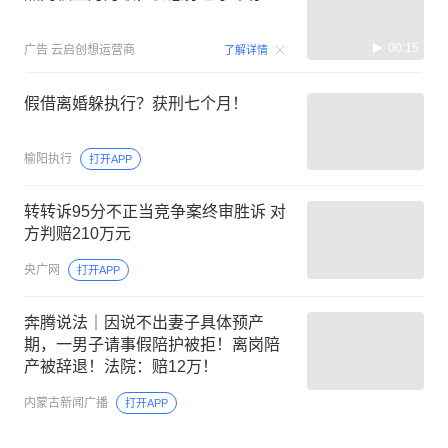
00:15
广告
云启创想运营商
了解详情
假借离婚躲执行？获刑七个月！
榆阳执行
打开APP
转转诉95分不正当竞争案终审胜诉 对
方判赔210万元
央广网
打开APP
奔腾说法｜因说不出妻子具体预产
期，一男子请事假陪护被拒！离岗陪
产被辞退！法院：赔12万！
内蒙古新闻广播
打开APP