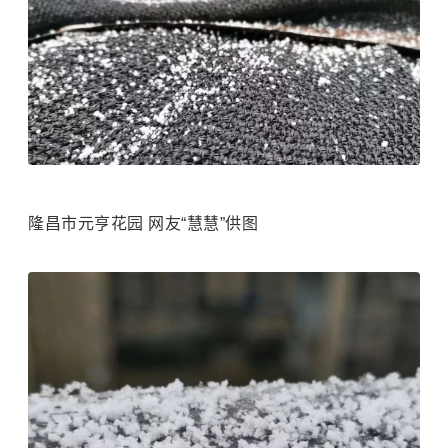
隆昌市元亨花园 网友“慧慧”供图