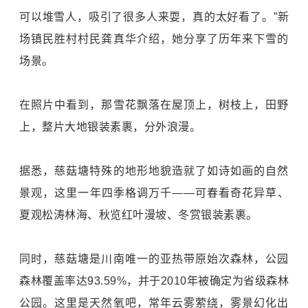
可以堆雪人，吸引了很多人来耍，真的太好看了。”新
场镇民胜村村民龚真华介绍，她分享了历年来下雪的
场景。
在照片中看到，那雪花飘落在屋顶上，树枝上，田野
上，整片大地银装素裹，分外浪漫。
据悉，慈菇塘特殊的地形地貌造就了如诗如画的自然
景观，这里一年四季格调万千——可春看奇花异草、
夏观松涛林海、秋览红叶漫坡、冬赏银装素裹。
同时，慈菇塘是川南唯一的亚热带原始次森林，公园
森林覆盖率达93.59%，并于2010年被确定为省级森林
公园。这里是天然氧吧，常年云雾萦绕，雾景幻化出