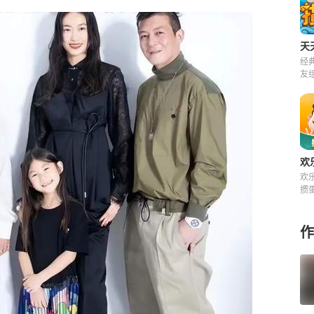
天
经
友
来
欢
欢
掼
快
费
作