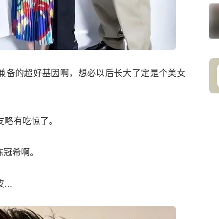
兼备的超好基因啊，想必以后长大了定是个美女
友略有吃惊了。
陈冠希啊。
..