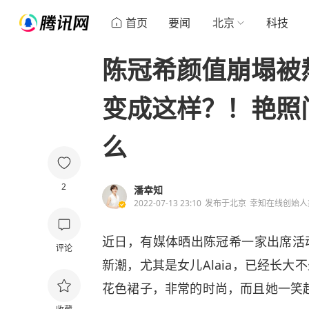
首页
要闻
北京
科技
陈冠希颜值崩塌被
变成这样？！艳照
么
2
潘幸知
2022-07-13 23:10
发布于
北京
幸知在线创始人
近日，有媒体晒出陈冠希一家出席活
评论
新潮，尤其是女儿Alaia，已经长
花色裙子，非常的时尚，而且她一笑