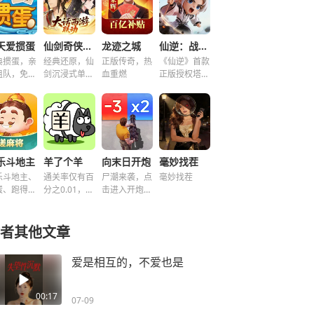
天爱掼蛋
仙剑奇侠传之新的开始
龙迹之城
仙逆：战天道
典掼蛋，亲
经典还原，仙
正版传奇，热
《仙逆》首款
组队，免费
剑沉浸式单机
血重燃
正版授权塔防
玩！
解谜！
手游
乐斗地主
羊了个羊
向末日开炮
毫妙找茬
乐斗地主、
通关率仅有百
尸潮来袭，点
毫妙找茬
蛋、跑得
分之0.01，快
击进入开炮宇
、好友房免
来挑战！~
宙！
玩！
者其他文章
爱是相互的，不爱也是
00:17
07-09