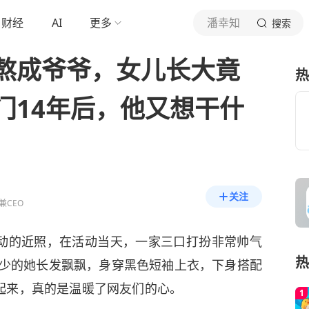
财经
AI
更多
潘幸知
搜索
熬成爷爷，女儿长大竟
热
门14年后，他又想干什
关注
兼CEO
动的近照，在活动当天，一家三口打扮非常帅气
热
大不少的她长发飘飘，身穿黑色短袖上衣，下身搭配
起来，真的是温暖了网友们的心。