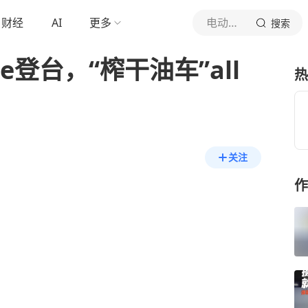
财经
AI
更多
电动星球News
搜索
e登台，“榨干油车”all
热
关注
作