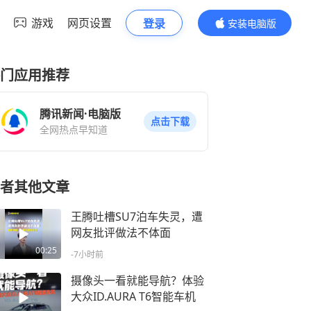
游戏
网页设置
登录
安装电脑版
内容更精彩
门应用推荐
腾讯新闻·电脑版
点击下载
全网热点早知道
者其他文章
王腾吐槽SU7泊车失灵，遭
网友批评做法不体面
00:25
-7小时前
摄像头一看就能导航？体验
大众ID.AURA T6智能车机