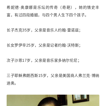
希妮德·奥康娜是乐坛的传奇（奇葩），她的情史丰
富，有过四段婚姻，与四个男人生下四个孩子。
长子杰克35岁，父亲是音乐人约翰·雷诺兹；
长女罗伊辛25岁，父亲是记者约翰·沃特斯；
次子沙恩17岁，父亲是音乐家多纳尔伦尼；
三子耶稣弗朗西斯15岁，父亲是美国商人弗兰克·博纳
迪奥。