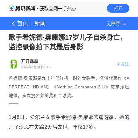
· 获取全网一手热点
打开
首页
新闻
无障碍
歌手希妮德·奥康娜17岁儿子自杀身亡，
监控录像拍下其最后身影
开开森森
关注
2022年1月9日11:48
希妮德·奥康娜是九十年代红极一时的女歌手，凭借代表作《A
PERFECT INDIAN》《Nothing Compares 2 U》奠定乐坛
地位，多次提名莱美奖和金球奖。
1月8日，爱尔兰女歌手希妮德·奥康娜悲痛透露，她的
儿子沙恩在失踪2天后去世，年仅17岁。