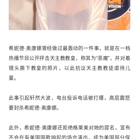
希妮德·奥康娜曾经做过最轰动的一件事，就是在一档
热播节目公开抨击天主教教皇，称其为“恶魔”，并对着
镜头撕下教皇的照片，以此抗议天主教教徒虐待儿
童。
此事引起轩然大波，电台投诉电话被打爆，高层震怒
要封杀希妮德·奥康娜。
此外，希妮德·奥康娜还拒绝格莱美对她的提名，宣布
不会在有美国国歌响起的场合演出，成为美国部分保