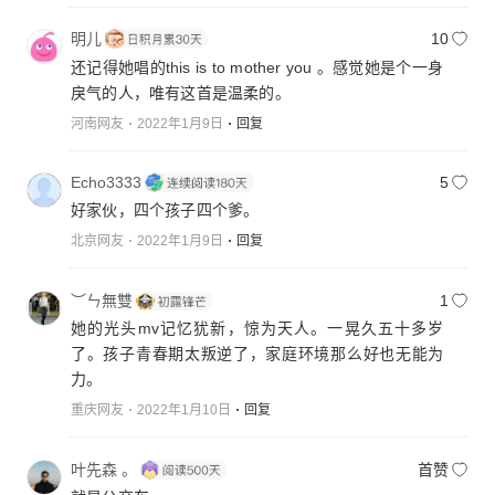
明儿
10
还记得她唱的this is to mother you 。感觉她是个一身
戾气的人，唯有这首是温柔的。
河南网友
2022年1月9日
回复
Echo3333
5
好家伙，四个孩子四个爹。
北京网友
2022年1月9日
回复
︶ㄣ無雙
1
她的光头mv记忆犹新，惊为天人。一晃久五十多岁
了。孩子青春期太叛逆了，家庭环境那么好也无能为
力。
重庆网友
2022年1月10日
回复
叶先森 。
首赞