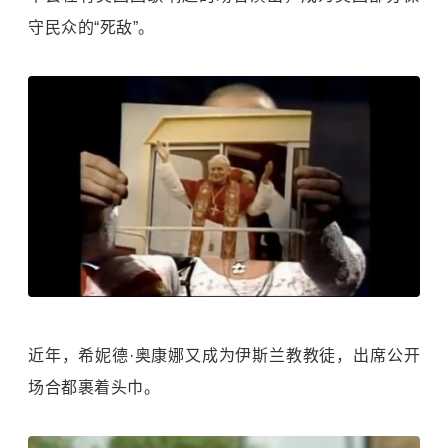
守民众的“死敌”。
近年，希妮德·奥康娜又成为伊斯兰教教徒，出席公开
场合都裹着头巾。