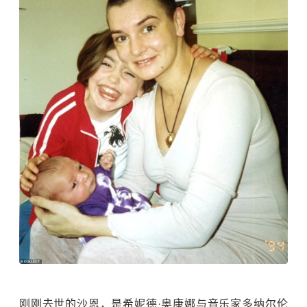
刚刚去世的沙恩，是希妮德·奥康娜与音乐家多纳尔伦