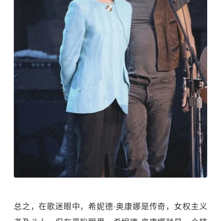
总之，在歌迷眼中，希妮德·奥康娜是传奇，女权主义