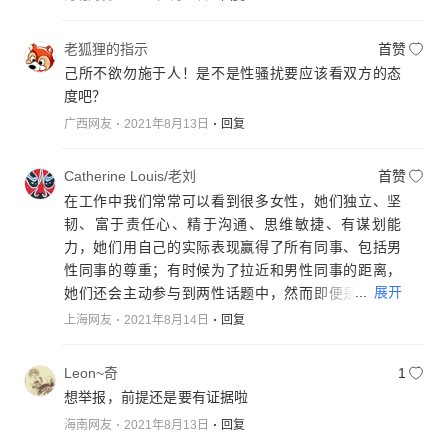
老狐狸的指示
首赞
己所不欲勿施于人！是不是性骚扰要应该看双方的态
度吧？
广西网友
2021年8月13日
回复
Catherine Louis/老刘
首赞
在工作中我们常常可以看到很多女性，她们独立、坚
韧、富于责任心、精于沟通、思维敏捷、有谋划能
力，她们用自己的实际表现赢得了所有同事、包括男
性同事的尊重；有时候为了拉近和男性同事的距离，
...
展开
她们还会主动参与到两性话题中，然而即便是主动参
与、也没有男性会得寸进尺，反而让她们得到越来越
上海网友
2021年8月14日
回复
多男性同事的真诚关心和保护。我国是男女平等风气
最正的国家之一，被骚扰的不仅是女性，这仅仅与自
Leon~奇
1
身的能力、表现有关，自尊者人恒尊之、自信者人恒
想举报，前提还是要有证据啦
敬之、自爱者人恒爱之，我国的舆论浪潮已经突破警
海南网友
2021年8月13日
回复
戒位了，多宣传点正能量，少在网上纵容戾气。