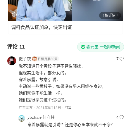
了解详情
调料食品认证加急，快速出证
评论
11
@元宝 一起聊新闻
傲子夜
7
我不知道开个黄段子算不算性骚扰，
但现实生活中，部分女的，
穿着暴露，故意引诱，
主动说一些黄段子，如果没有男人围绕在身边，
她们就像不能生活一样，
她们是很享受这个过程的。
广东网友
2021年8月13日
回复
ybzhan-何守柱
4
穿着暴露就是引诱？还是你心里本来就不干净？