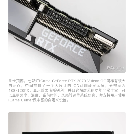
显卡顶部，七彩虹iGame GeForce RTX 3070 Vulcan OC同样有很大
的亮点，中间提供了一个大尺寸的LCD可翻转显示屏，分辨率为
480×128PX，显示效果清晰锐利；并且这块屏幕的功能非常丰富，可
以显示频率、温度、当前时间、风扇转速等系统信息，并支持用户使用
iGame Center做丰富的自定义设置。