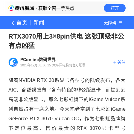
· 获取全网一手热点
打开
首页
新闻
无障碍
RTX3070用上3×8pin供电 这张顶级非公
有点凶猛
PConline数码世界
关注
2020年12月8日00:15
太平洋电脑网官方账号
随着NVIDIA RTX 30系显卡各型号的陆续发布，各大
AIC厂商纷纷发布了各有特色的非公版显卡，而提到到
高端非公版显卡，那么七彩虹旗下的iGame Vulcan系
列自然占有一席之地。今天笔者拿到了七彩虹iGame
GeForce RTX 3070 Vulcan OC，作为七彩虹品牌旗
下定位最高、售价最贵的RTX 3070显卡型号