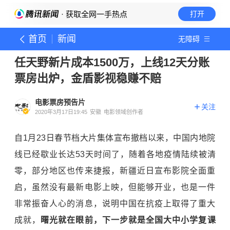
· 获取全网一手热点
打开
首页
新闻
无障碍
任天野新片成本1500万，上线12天分账
票房出炉，金盾影视稳赚不赔
电影票房预告片
关注
2020年3月17日19:45
安徽
电影领域创作者
自1月23日春节档大片集体宣布撤档以来，中国内地院
线已经歇业长达53天时间了，随着各地疫情陆续被清
零，部分地区也传来捷报，新疆近日宣布影院全面重
启，虽然没有最新电影上映，但能够开业，也是一件
非常振奋人心的消息，说明中国在抗疫上取得了重大
成就，
曙光就在眼前，下一步就是全国大中小学复课