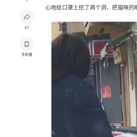
7
心地给口罩上挖了两个洞，把猫咪的
67
手机看