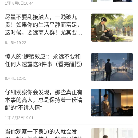
1
评
8月6日16:44
尽量不要乱接触人，一贱破九
贵！如果你的生活平静而富足，
这时候，要远离人群！尤其要小
心那些扰乱你生活秩序的人
8月5日19:22
惊人的“螃蟹效应”：永远不要和
任何人透露这3件事（看完醒悟）
8月4日12:41
仔细观察你会发现，那些真正有
本事的高人，总是保持着一份清
醒的“不讲人情”
1
评
8月3日19:01
当你观察一下身边的人就会发