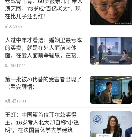
老戏骨苇青：60岁被亲儿子带入
演艺圈，73岁成“百亿老太”，现
在比儿子还要红！
前天 18:08
人过中年才看透：婚姻里最亏本
的买卖，就是在外人面前装体
面，在爱人面前争输赢，在孩子
面前互拆台
8月6日17:11
第一批被AI代替的受害者出现了
（看完醒悟）
8月6日17:03
王虹：中国籍首位菲尔兹奖得
主，16岁考入北大却自称“小透
明”，在法国曾休学去学建筑