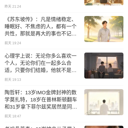
实
昨天 21:24
《苏东坡传》：凡是情绪稳定、
睡眠好、不焦虑的人，都有一个
共性，那就是再大的事也不记挂
于心，再糟糕的环境也能泰然处
前天 19:24
之
心理学上说：无论你多么喜欢一
个人，无论你们在一起多么合
适，只要你们结婚，他就不是
他，你也就不是你了
前天 19:13
陶哲轩：13岁IMO金牌封神的数
学莫扎特，18岁在普林斯顿翻车
和31岁拿下菲尔兹奖居然是同一
个科目
前天 18:47