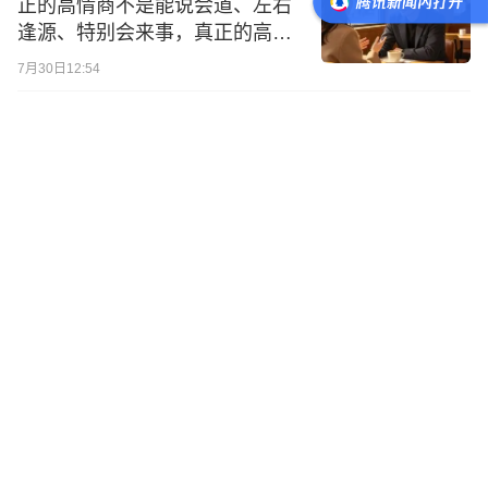
正的高情商不是能说会道、左右
逢源、特别会来事，真正的高情
商，是这个人走到人前，能够被
7月30日12:54
人无限信任
杨绛：如果女人对一个男人越来
越好，越来越热情、包容、顺
从，那么这个男人，一定会变成
全天下最不珍惜你的那个人
7月29日19:09
千万要记住，和周围人处好关系
的最好方式：1.管住喋喋不休的
自己；2.把表演欲让给别人；3.
看破不说破，才是高情商
7月29日19:05
观察一下身边的人，你就会发
现：凡是看起来精明、计较、佯
装强势的人，往往在长远利益上
吃亏，而厚道和善的人会更容易
1
评
7月29日18:55