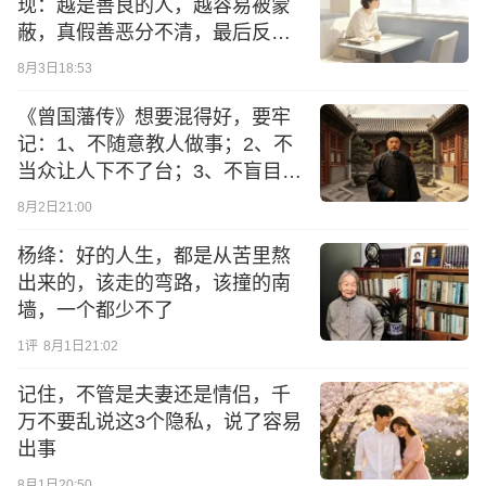
现：越是善良的人，越容易被蒙
蔽，真假善恶分不清，最后反倒
让旁人替他买单
8月3日18:53
《曾国藩传》想要混得好，要牢
记：1、不随意教人做事；2、不
当众让人下不了台；3、不盲目向
前冲；4、不在背后议论他人
8月2日21:00
杨绛：好的人生，都是从苦里熬
出来的，该走的弯路，该撞的南
墙，一个都少不了
1
评
8月1日21:02
记住，不管是夫妻还是情侣，千
万不要乱说这3个隐私，说了容易
出事
8月1日20:50