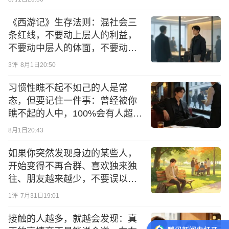
《西游记》生存法则：混社会三
条红线，不要动上层人的利益，
不要动中层人的体面，不要动下
层人的生计
3
评
8月1日20:50
习惯性瞧不起不如己的人是常
态，但要记住一件事：曾经被你
瞧不起的人中，100%会有人超过
你，现在歧视程度有多深，将来
8月1日20:43
被打脸就有多疼
如果你突然发现身边的某些人，
开始变得不再合群、喜欢独来独
往、朋友越来越少，不要误以为
其性格变得孤僻了，其实他们正
1
评
7月31日19:01
在经历变强的前夕
接触的人越多，就越会发现：真