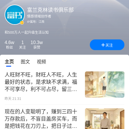
富兰克林读书俱乐部
情感领域创作者
IP属地：
江西
和500万人一起升级生活认知
4.6w
1
10.3w
关注
粉丝
关注
获赞
主页
图文
视频
人旺财不旺，财旺人不旺，人生
最好的状态，是求缺不求满，福
不可享尽，利不可占尽，留三分
给他人
昨天 21:31
现在的人变聪明了，赚到三四十
万存款后，不盲目盖房买车，而
是把钱花在刀刃上，把日子过踏