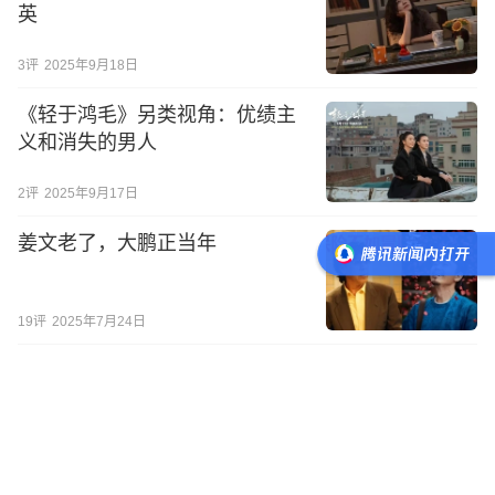
英
3
评
2025年9月18日
《轻于鸿毛》另类视角：优绩主
义和消失的男人
2
评
2025年9月17日
姜文老了，大鹏正当年
19
评
2025年7月24日
《酱园弄》最大赢家竟然是杨
幂？
20
评
2025年6月19日