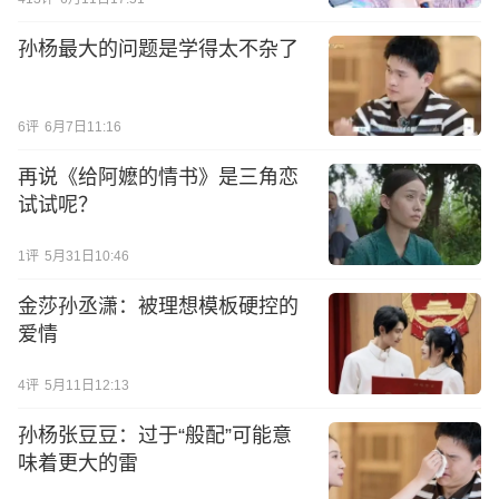
孙杨最大的问题是学得太不杂了
6
评
6月7日11:16
再说《给阿嬷的情书》是三角恋
试试呢？
1
评
5月31日10:46
金莎孙丞潇：被理想模板硬控的
爱情
4
评
5月11日12:13
孙杨张豆豆：过于“般配”可能意
味着更大的雷