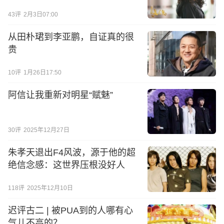
43
评
2月3日07:00
从田朴珺到李亚鹏，自证真的很
贵
10
评
1月26日17:50
阿信让我重新对明星“赋魅”
30
评
2025年12月27日
朱孝天退出F4风波，源于他的超
绝信念感：这世界压根没好人
118
评
2025年12月10日
迟评古二 | 被PUA到的人哪有心
气儿不高的？