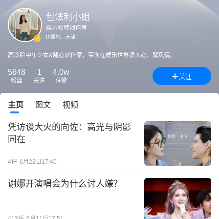
包法利小姐
娱乐领域创作者
IP属地：
天津
高冷脸中年少女&随心派作家，带你在娱乐世界读人心、解风情。
5648
1
4.0w
关注
粉丝
关注
获赞
主页
图文
视频
凭访谈大火的向佐：高光与阴影
同在
4
评
6月22日17:40
谢娜开演唱会为什么讨人嫌？
413
评
6月11日17:51