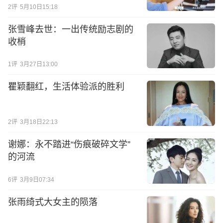
2
评
5月10日15:18
张雪峰去世：一出传统励志剧的
收梢
1
评
3月27日13:00
瞿颖翻红，生活体验派的胜利
2
评
3月18日22:13
谢娜：永不踏进“伤痕破碎文学”
的河流
6
评
3月9日07:34
张雨绮式大女主的陨落