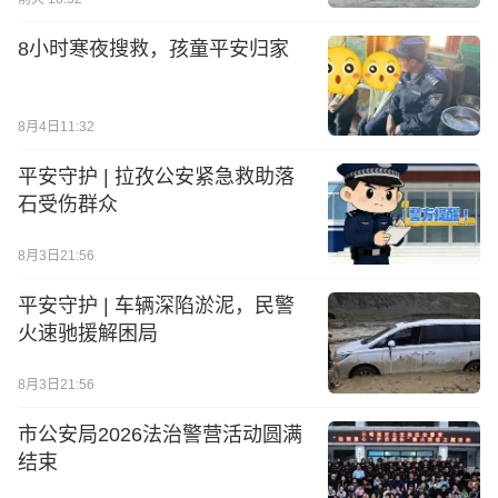
8小时寒夜搜救，孩童平安归家
8月4日11:32
平安守护 | 拉孜公安紧急救助落
石受伤群众
8月3日21:56
平安守护 | 车辆深陷淤泥，民警
火速驰援解困局
8月3日21:56
市公安局2026法治警营活动圆满
结束