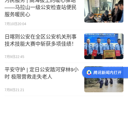
为民服务 | 高海拔上的暖心驿站
——马拉山一级公安检查站便民
服务暖民心
7月10日20:04
日喀则公安在全区公安机关刑事
技术技能大赛中斩获多项佳绩！
7月9日22:45
平安守护 | 定日公安踏河穿林9小
时 极限营救走失老人
7月8日21:21
一图了解 |《中华人民共和国民族
团结进步促进法》
7月3日17:57