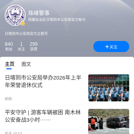
珠峰警事
西藏自治区日喀则市公安局官方账号
日喀则市公安局官方企鹅号
840
1
299
关注
粉丝
关注
获赞
主页
图文
日喀则市公安局举办2026年上半
年荣誉退休仪式
刚刚
平安守护 | 游客车辆被困 南木林
公安奋战3小时······
前天 18:52