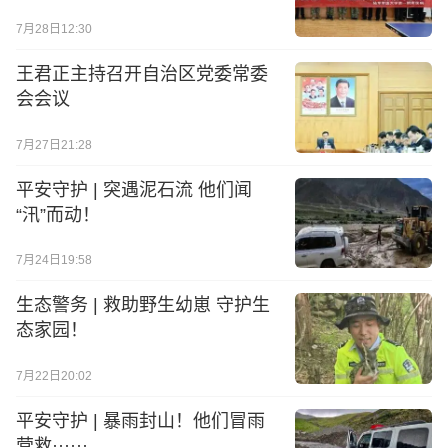
7月28日12:30
王君正主持召开自治区党委常委
会会议
7月27日21:28
平安守护 | 突遇泥石流 他们闻
“汛”而动！
7月24日19:58
生态警务 | 救助野生幼崽 守护生
态家园！
7月22日20:02
平安守护 | 暴雨封山！他们冒雨
营救······