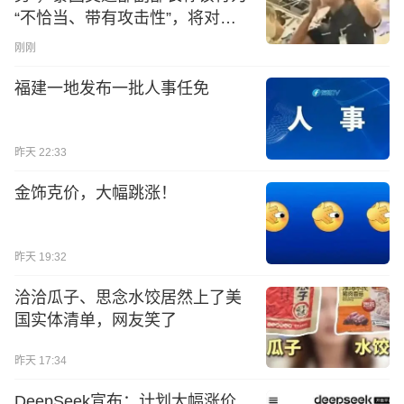
“不恰当、带有攻击性”，将对责
任人员采取最严厉纪律处分
刚刚
福建一地发布一批人事任免
昨天 22:33
金饰克价，大幅跳涨！
昨天 19:32
洽洽瓜子、思念水饺居然上了美
国实体清单，网友笑了
昨天 17:34
DeepSeek宣布：计划大幅涨价