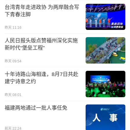
台湾青年走进政协 为两岸融合写
下青春注脚
昨天 11:16
人民日报头版点赞福州深化实施
新时代“堡垒工程”
昨天 09:54
十年诗路山海相逢，8月7日共赴
建宁诗意之约
昨天 08:01
福建两地通过一批人事任免
前天 22:24