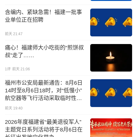
含编内、紧缺急需！福建一批事
业单位正在招聘
前天 21:47
痛心！福建师大小吃街的“煎饼叔
叔”走了……
1
评
前天 21:06
福州市公安局最新通告：8月6日
14时至8月6日18时，对“低慢小”
航空器等飞行活动采取临时性行
政措施
前天 19:40
2026年度福建省“最美退役军人”
主题党日系列活动将于8月6日在