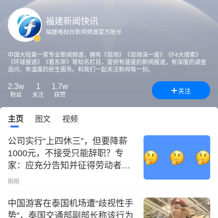
福建新闻快讯
福建电视台新闻频道官方账号
中国大陆第一家专业新闻频道，拥有《现场》《现场深一度》《F4大搜索》
《环球报道》《看东岸》等知名栏目，提供有速度的新闻报道，有深度的调查
追问，有温度的民生服务。和我们一起关注新闻每一刻。
2.3w
1
1.7w
关注
粉丝
关注
获赞
主页
图文
视频
公司实行“上四休三”，但要降薪
1000元，不接受只能辞职？专
家：应充分告知并征得劳动者同
意
刚刚
中国游客在泰国机场遭“歧视性手
势”，泰国交通部副部长称该行为