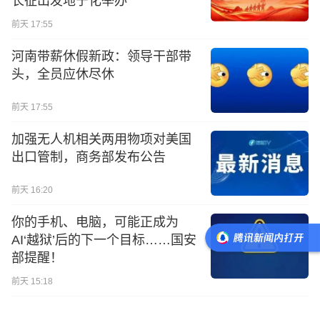
长征出发地宁化举办
前天 17:55
河南带薪休假新政：领导干部带
头，全员应休尽休
前天 17:55
加强无人机相关两用物项对美国
出口管制，商务部发布公告
前天 16:20
你的手机、电脑，可能正成为
AI‘越狱’后的下一个目标……国安
部提醒！
前天 15:18
把国产货“洗”成进口货，又一网