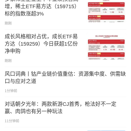
增，稀土ETF易方达（159715）
标的指数涨超3%
刚刚
成长风格相对占优，成长ETF易
方达（159259）今日获超1亿份
净申购
刚刚
风口词典丨钴产业链价值重估：资源集中度、供需缺
口与应对之道
1分钟前
对话朝夕光年：两款新游CJ首秀，枪法好不一定
赢、肉鸽也有另一种玩法
11分钟前