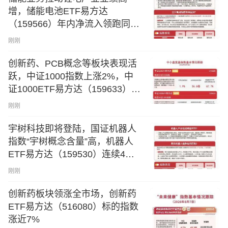
增，储能电池ETF易方达
（159566）年内净流入领跑同标
的产品
刚刚
创新药、PCB概念等板块表现活
跃，中证1000指数上涨2%，中
证1000ETF易方达（159633）聚
焦专精特新企业
刚刚
宇树科技即将登陆，国证机器人
指数“宇树概念含量”高，机器人
ETF易方达（159530）连续4日
获资金加仓
刚刚
创新药板块领涨全市场，创新药
ETF易方达（516080）标的指数
涨近7%