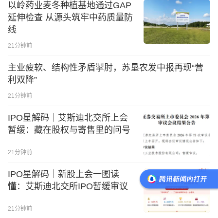
以岭药业麦冬种植基地通过GAP
延伸检查 从源头筑牢中药质量防
线
21分钟前
主业疲软、结构性矛盾掣肘，苏垦农发中报再现“营
利双降”
21分钟前
IPO星解码｜艾斯迪北交所上会
暂缓：藏在股权与寄售里的问号
21分钟前
IPO星解码｜新股上会一图读
懂：艾斯迪北交所IPO暂缓审议
21分钟前