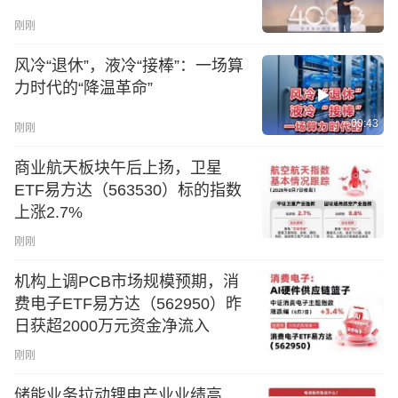
刚刚
风冷“退休”，液冷“接棒”：一场算
力时代的“降温革命”
00:43
刚刚
商业航天板块午后上扬，卫星
ETF易方达（563530）标的指数
上涨2.7%
刚刚
机构上调PCB市场规模预期，消
费电子ETF易方达（562950）昨
日获超2000万元资金净流入
刚刚
储能业务拉动锂电产业业绩高