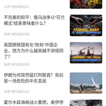
11
评
5月29日05:21
不完美的和平：俄乌战争以“芬兰
模式”结束意味着什么？
62
评
5月23日07:59
英国钢铁国有化“抢劫”中国企
业，西方为什么越来越不讲规则
了？
36
评
5月18日10:25
伊朗为何突然猛打阿联酋？背后
是一场危险的中东变局
37
评
5月13日11:04
霍尔木兹海峡战火重燃，美伊停