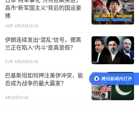
日本“再军事化”为何狂飙突进，
高市“新军国主义”背后的国运豪
赌
16
评
4月26日10:10
伊朗连续发出“混乱”信号，德黑
兰正在陷入“内斗”是真是假？
21
评
4月20日10:30
巴基斯坦如何押注美伊冲突，能
否成为战争的最大赢家？
4月18日13:45
美伊停火谈判即将重启，伊朗最
终会否放弃核权利？
55
评
4月16日10:00