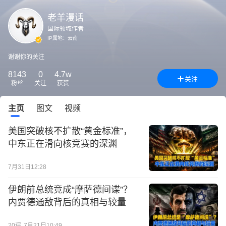
老羊漫话
国际领域作者
IP属地：
云南
谢谢你的关注
8143
0
4.7w
关注
粉丝
关注
获赞
主页
图文
视频
美国突破核不扩散“黄金标准”，
中东正在滑向核竞赛的深渊
7月31日12:28
伊朗前总统竟成“摩萨德间谍”？
内贾德通敌背后的真相与较量
20
评
7月21日10:49