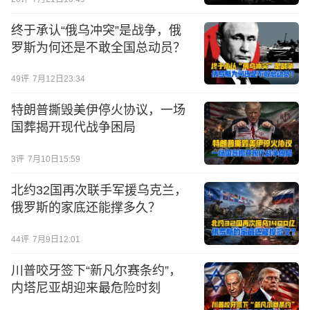
终于承认“俄乌冲突”是战争，俄
罗斯为何还是不敢全国总动员？
49
评
7月12日23:34
特朗普撕毁美伊停火协议，一场
国葬揭开现代战争困局
3
评
7月10日15:59
北约32国再次联手军援乌克兰，
俄罗斯的家底还能撑多久？
44
评
7月9日12:01
川普咬牙签下“新凡尔赛条约”，
内塔尼亚胡迎来最危险时刻