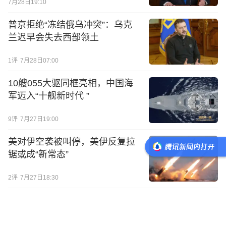
7月28日19:10
普京拒绝“冻结俄乌冲突”：乌克
兰迟早会失去西部领土
1
评
7月28日07:00
10艘055大驱同框亮相，中国海
军迈入“十舰新时代 ”
9
评
7月27日19:00
美对伊空袭被叫停，美伊反复拉
锯或成“新常态”
2
评
7月27日18:30
美军8架全新“死神”无人机被伊朗
摧毁，以色列暗示加入战局