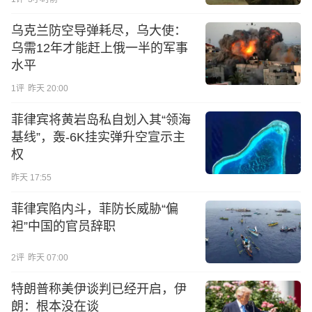
乌克兰防空导弹耗尽，乌大使：
乌需12年才能赶上俄一半的军事
水平
1
评
昨天 20:00
菲律宾将黄岩岛私自划入其“领海
基线”，轰-6K挂实弹升空宣示主
权
昨天 17:55
菲律宾陷内斗，菲防长威胁“偏
袒”中国的官员辞职
2
评
昨天 07:00
特朗普称美伊谈判已经开启，伊
朗：根本没在谈