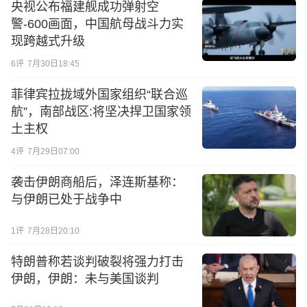
央视公布福建舰成功弹射空
警-600画面，中国航母战斗力实
现跨越式升级
6
评
7月30日18:45
菲律宾拉拢域外国家组织“联合巡
航”，南部战区:将坚决捍卫国家领
土主权
4
评
7月29日07:00
袭击伊朗商船后，泽连斯基称：
与伊朗已处于战争中
1
评
7月28日20:10
特朗普称若谈判破裂将强力打击
伊朗，伊朗：未与美国谈判