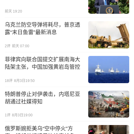
前天 19:20
乌克兰防空导弹将耗尽，普京透
露“末日鱼雷”最新消息
2
评
前天 07:00
菲律宾向联合国提交扩展南海大
陆架主张，中国加强黄岩岛管控
18
评
8月3日19:50
特朗普停止对伊袭击，内塔尼亚
胡通过社媒得知
1
评
8月3日19:00
俄罗斯婉拒美乌“空中停火”方