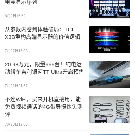
电竞显示序列
8月2日16:52
从参数内卷到体验破局：TCL
X3B重构高端显示器的价值逻辑
7月27日16:08
20.98万元，限量999台！纯电运
动轿车吉利银河TT Ultra开启预售
7月21日21:57
不连WiFi，买来开机直接用，能
免费视频通话的4G带屏摄像头测
评
7月20日12:03