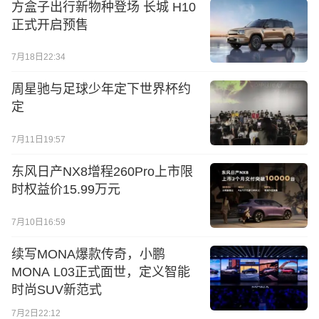
方盒子出行新物种登场 长城 H10
正式开启预售
7月18日22:34
周星驰与足球少年定下世界杯约
定
7月11日19:57
东风日产NX8增程260Pro上市限
时权益价15.99万元
7月10日16:59
续写MONA爆款传奇，小鹏
MONA L03正式面世，定义智能
时尚SUV新范式
7月2日22:12