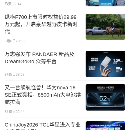
昨天 22:14
纵横F700上市限时权益价29.99
万元起，开启豪华越野皮卡新时
代
8月6日20:55
万志强发布 PANDAER 新品及
DreamGoGo 众筹平台
8月5日23:07
又一台续航怪兽！华为nova 16
SE正式亮相，8500mAh大电池续
航拉满
8月5日22:44
ChinaJoy2026 TCL华星进入专业