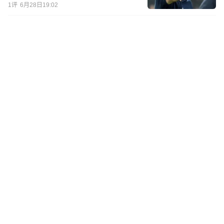
1
评
6月28日19:02
世界杯太太团：日本男足背后的
女人，田中碧、久保健英最幸福
6月28日18:35
巴拉圭“世界杯甜心”走红，外表
精致被质疑是AI，现实是选美冠
军
6月24日22:21
2026世界杯淘汰赛，你的主队选
好了吗？
00:21
6月21日21:49
C罗世界杯争议后，乔治娜亮相
杂志封面，为继子举办豪华生日