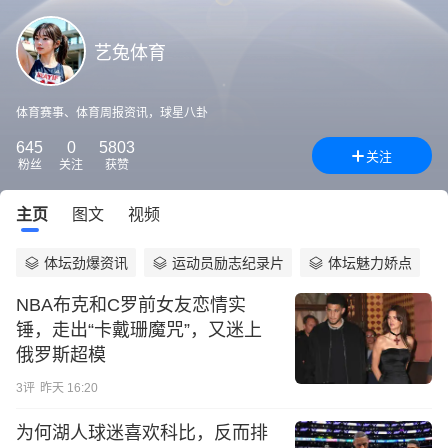
艺兔体育
体育赛事、体育周报资讯，球星八卦
645
0
5803
关注
粉丝
关注
获赞
主页
图文
视频
体坛劲爆资讯
运动员励志纪录片
体坛魅力娇点
NBA布克和C罗前女友恋情实
锤，走出“卡戴珊魔咒”，又迷上
俄罗斯超模
3
评
昨天 16:20
为何湖人球迷喜欢科比，反而排