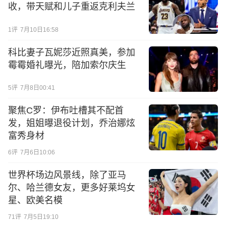
收，带天赋和儿子重返克利夫兰
1
评
7月10日16:58
科比妻子瓦妮莎近照真美，参加
霉霉婚礼曝光，陪加索尔庆生
5
评
7月8日00:41
聚焦C罗：伊布吐槽其不配首
发，姐姐曝退役计划，乔治娜炫
富秀身材
6
评
7月6日10:06
世界杯场边风景线，除了亚马
尔、哈兰德女友，更多好莱坞女
星、欧美名模
71
评
7月5日19:10