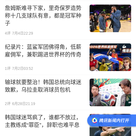
詹姆斯难寻下家，里奇保罗造势
称十几支球队有意，都是冠军种
子
4
评
7月4日22:29
纪录片：蓝鲨军团佛得角，低薪
雇佣军，兼职踢进世界杯的传奇
05:39
1
评
7月2日03:52
输球就要整治！韩国总统向球迷
致歉，乌拉圭取消球员包机
2
评
6月28日21:19
韩国球迷骂疯了，谁都不放过，
主教练成“罪臣”，辞职也难平息