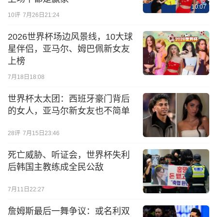
10:07
10
评
7月26日21:24
2026世界杯场边风景线，10大球
星伴侣，亚马尔、姆巴佩新女友
上榜
7月18日18:08
世界杯太太团：西班牙豪门背后
的女人，亚马尔新女友也不简单
28
评
7月15日23:46
死亡威胁、听证会，世界杯失利
后韩国主教练成全民公敌
7月11日22:27
詹姆斯最后一舞争议：或名利双