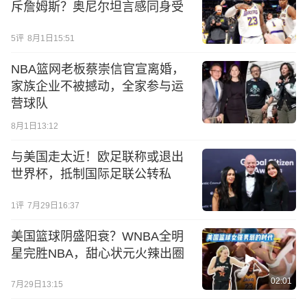
斥詹姆斯？奥尼尔坦言感同身受
5
评
8月1日15:51
NBA篮网老板蔡崇信官宣离婚，
家族企业不被撼动，全家参与运
营球队
8月1日13:12
与美国走太近！欧足联称或退出
世界杯，抵制国际足联公转私
1
评
7月29日16:37
美国篮球阴盛阳衰？WNBA全明
星完胜NBA，甜心状元火辣出圈
02:01
7月29日13:15