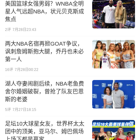
美国篮球女强男弱？WNBA全明
星人气远超NBA，状元贝克斯成
焦点
2
评
7月28日23:43
两大NBA名宿再掀GOAT争议，
讽刺詹姆斯抱大腿，乔丹也未必
第一人
16
评
7月28日00:22
湖人夺妻闹剧后续，NBA老鱼费
舍尔婚姻破裂，曾抢了队友巴恩
斯的老婆
5
评
7月27日18:15
足坛10大球星女友，世界杯太太
团中的顶美，亚马尔、姆巴佩场
上场下都是赢家