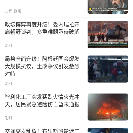
17
评
刚刚
政坛博弈再度升级！委内瑞拉开
启朝野谈判，多重难题亟待破解
刚刚
局势全面升级！阿根廷国会爆发
大规模抗议，土改争议引发激烈
对峙
刚刚
智利化工厂突发猛烈火情火光冲
天，居民紧急避险伤亡暂未通报
刚刚
交通突发乱象！布里斯班轮渡二