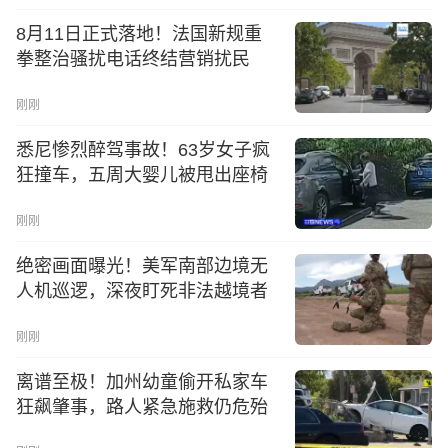
8月11日正式落地！法国新规重
拳整治骚扰电话终结营销扰民
刚刚
悉尼惨烈醉驾事故！63岁女子疯
狂撞车，五周大婴儿被甩出座椅
刚刚
绝密画面曝光！美军南部边境无
人机巡逻，深夜盯死非法越境者
刚刚
离谱至极！加州幼童偷开私家车
狂飙肇事，路人紧急施救仍危殆