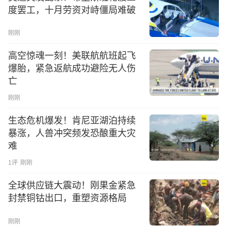
度罢工，十月劳资对峙僵局难破
刚刚
高空惊魂一刻！美联航航班起飞
爆胎，紧急返航成功避险无人伤
亡
刚刚
生态危机爆发！肯尼亚湖泊持续
暴涨，人兽冲突频发恐酿重大灾
难
1
评
刚刚
全球供应链大震动！刚果金紧急
封禁铜钴出口，重塑资源格局
刚刚