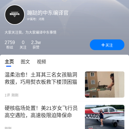
蹦跶的中东编译官
IP属地：
河南
大家关注我，为大家编译中东事情
2759
0
2.3w
关注
粉丝
关注
获赞
主页
图文
视频
温柔治愈！土耳其三名女孩脑洞
救援，巧用熨衣板救下楼顶困猫
1
评
刚刚
硬核临场处置！美21岁女飞行员
高空遇险，高速极限迫降保命
刚刚