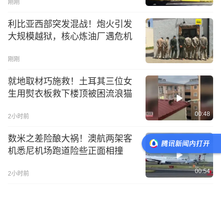
刚刚
利比亚西部突发混战！炮火引发
大规模越狱，核心炼油厂遇危机
刚刚
就地取材巧施救！土耳其三位女
生用熨衣板救下楼顶被困流浪猫
00:48
2小时前
数米之差险酿大祸！澳航两架客
机悉尼机场跑道险些正面相撞
00:54
2小时前
上演穿针式迫降！美国飞行员驾
机高速路面惊险着陆