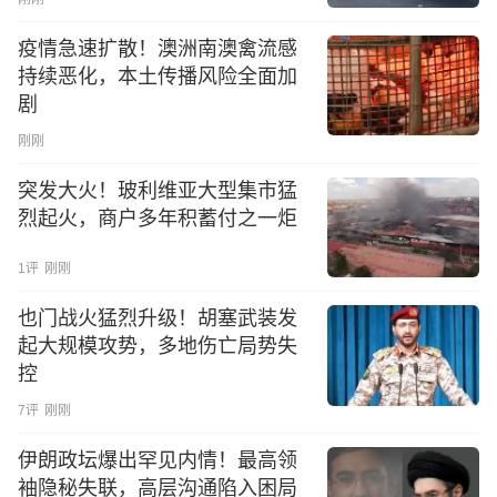
疫情急速扩散！澳洲南澳禽流感
持续恶化，本土传播风险全面加
剧
刚刚
突发大火！玻利维亚大型集市猛
烈起火，商户多年积蓄付之一炬
1
评
刚刚
也门战火猛烈升级！胡塞武装发
起大规模攻势，多地伤亡局势失
控
7
评
刚刚
伊朗政坛爆出罕见内情！最高领
袖隐秘失联，高层沟通陷入困局