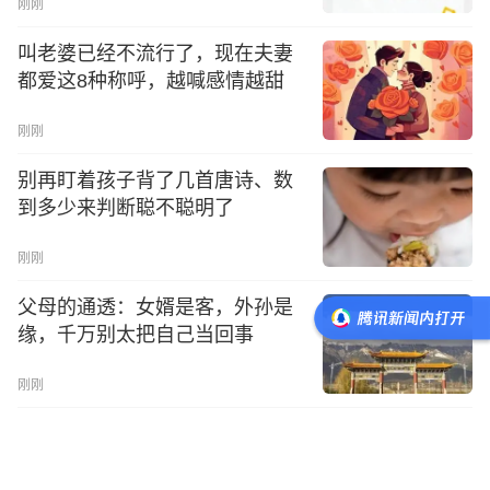
刚刚
叫老婆已经不流行了，现在夫妻
都爱这8种称呼，越喊感情越甜
刚刚
别再盯着孩子背了几首唐诗、数
到多少来判断聪不聪明了
刚刚
父母的通透：女婿是客，外孙是
缘，千万别太把自己当回事
刚刚
发现了没，凡是添了孙子的家
庭，老人会有3个藏不住的变化