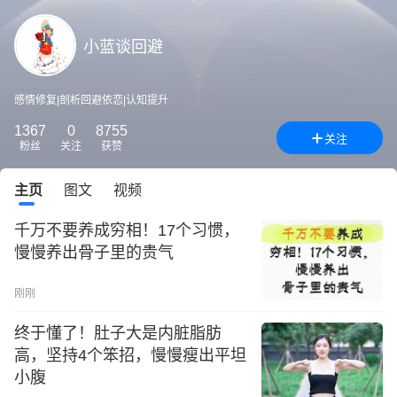
小蓝谈回避
感情修复|剖析回避依恋|认知提升
1367
0
8755
关注
粉丝
关注
获赞
主页
图文
视频
千万不要养成穷相！17个习惯，
慢慢养出骨子里的贵气
刚刚
终于懂了！肚子大是内脏脂肪
高，坚持4个笨招，慢慢瘦出平坦
小腹