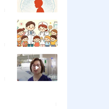
！
01:33