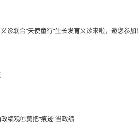
公益义诊联合“天使童行”生长发育义诊来啦，邀您参加
在
政绩观⑪‌莫把“痕迹”当政绩