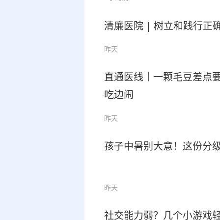
清廉医院 | 树立和践行
昨天
直通医线丨一颗毛豆差点
吃边闹
昨天
孩子中暑别大意！这份分级
昨天
社交能力弱？几个小游戏