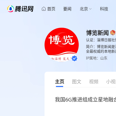
首页
要闻
北京
科技
博览新闻
认证：淄博日报社
简介：博览新闻是
全最权威的本地新
IP属地：山东
主页
图文
视频
小视
我国6G推进组成立星地融