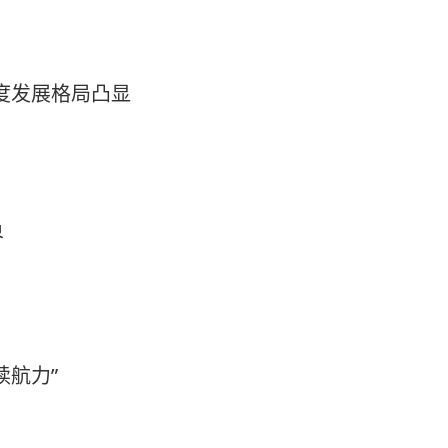
梯度发展格局凸显
界
续航力”