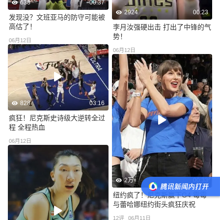
638
00:37
2924
00:23
发现没？文班亚马的防守可能被
高估了！
李月汝强硬出击 打出了中锋的气
势！
06月12日
06月12日
828
03:16
疯狂！尼克斯史诗级大逆转全过
程 全程热血
06月12日
2万
00:33
纽约疯了！尼克斯赢下G4 霉霉
与蕾哈娜纽约街头疯狂庆祝
12
评
06月11日