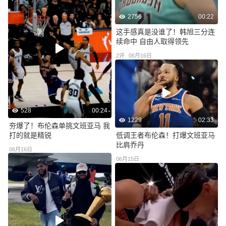
2756
00:22
这手感真是没谁了！韩旭三分连
续命中 自由人取得领先
2
评
06月16日
528
00:24
1229
02:33
夯爆了！布伦森单挑文班亚马 我
打的就是精锐
低调王者布伦森！打爆文班亚马
比肩乔丹
06月16日
06月15日