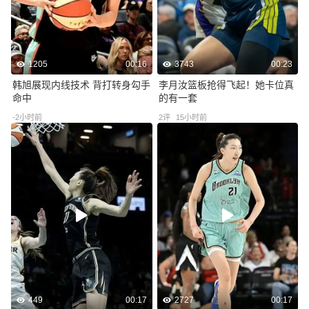
1205
00:16
3743
00:23
韩旭展现内线技术 背打转身勾手
李月汝篮板抢得飞起！她卡位真
命中
的有一套
-2小时前
2
评
15小时前
449
00:17
2727
00:17