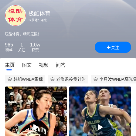
极酷体育
IP属地：
河北
玩酷体育，精彩无限！
965
1
1.0w
关注
粉丝
关注
获赞
主页
图文
视频
问答
韩旭WNBA集锦
老詹退役倒计时
李月汝WNBA高光