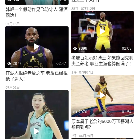
韩旭一个假动作晃飞防守人 潇洒
38
评
07月12日
飘逸！
07月15日
9098
02:03
老詹百般示好骑士 如果能回克利
夫兰养老 职业生涯也算圆满了！
2877
02:47
在湖人拒绝老詹之前 老詹已经拒
1
评
07月07日
绝了湖人！
07月02日
7970
01:54
原本属于老詹的5000万顶薪湖人
想用到哪？
2
评
06月29日