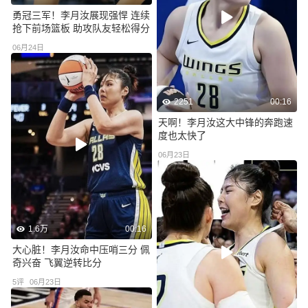
勇冠三军！李月汝展现强悍 连续
抢下前场篮板 助攻队友轻松得分
06月24日
2251
00:16
天啊！李月汝这大中锋的奔跑速
度也太快了
06月23日
1.6万
00:16
大心脏！李月汝命中压哨三分 佩
奇兴奋 飞翼逆转比分
5
评
06月23日