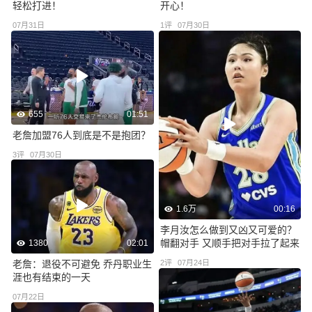
轻松打进！
开心！
07月31日
1
评
07月30日
655
01:51
老詹加盟76人到底是不是抱团？
3
评
07月30日
1.6万
00:16
李月汝怎么做到又凶又可爱的？
帽翻对手 又顺手把对手拉了起来
1380
02:01
老詹：退役不可避免 乔丹职业生
2
评
07月24日
涯也有结束的一天
07月22日