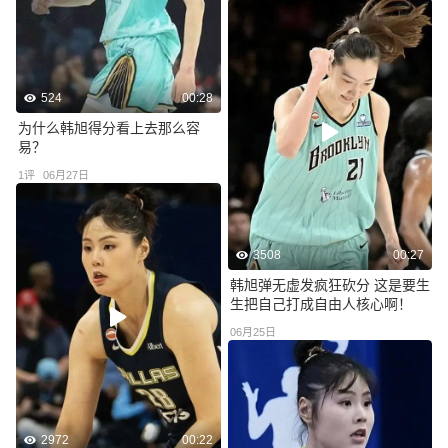
524
00:28
为什么韩旭得分看上去那么容
易？
1
评
06月27日
3508
00:27
韩旭弹无虚发疯狂砍分 这是要生
生把自己打成自由人核心啊！
06月25日
2972
00:22