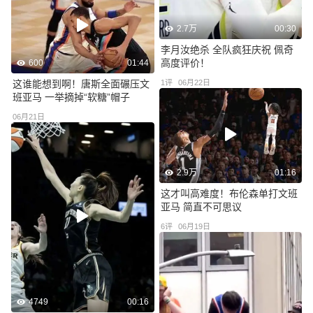
2.7万
00:30
李月汝绝杀 全队疯狂庆祝 佩奇
高度评价！
600
01:44
这谁能想到啊！唐斯全面碾压文
1
评
06月22日
班亚马 一举摘掉“软糖”帽子
06月21日
2.9万
01:16
这才叫高难度！布伦森单打文班
亚马 简直不可思议
6
评
06月19日
4749
00:16