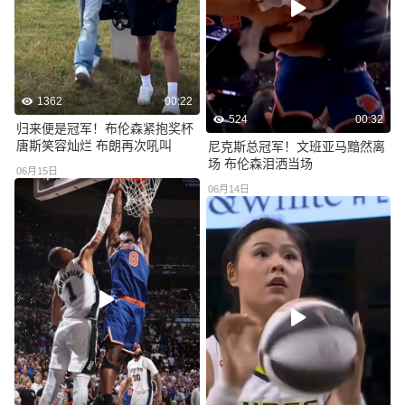
1362
00:22
524
00:32
归来便是冠军！布伦森紧抱奖杯
唐斯笑容灿烂 布朗再次吼叫
尼克斯总冠军！文班亚马黯然离
场 布伦森泪洒当场
06月15日
06月14日