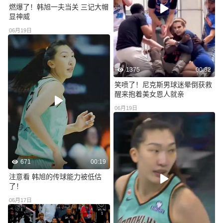
燃爆了！韩旭一夫当关 三记大帽
显神威
06月19日
1375
00:32
笑喷了！尼克斯男球迷晕倒获救
醒来抱着美女恩人就亲
06月19日
671
00:19
注意看 韩旭的传球能力被低估
了！
06月17日