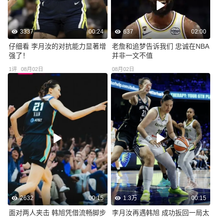
637
02:00
3337
00:24
老詹和追梦告诉我们 忠诚在NBA
仔细看 李月汝的对抗能力显著增
并非一文不值
强了！
08月02日
1
评
08月02日
2632
00:15
1.3万
00:15
面对两人夹击 韩旭凭借流畅脚步
李月汝再遇韩旭 成功扳回一局太