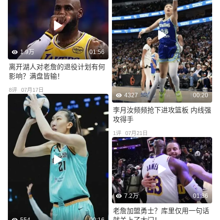
1.9万
01:56
离开湖人对老詹的退役计划有何
影响？满盘皆输！
8
评
07月17日
4327
00:20
李月汝频频抢下进攻篮板 内线强
攻得手
1
评
07月21日
7.2万
01:36
老詹加盟勇士？库里仅用一句话
就关上了大门！
554
00:16