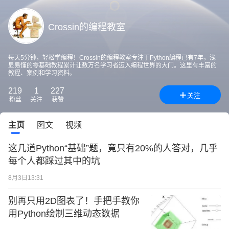
Crossin的编程教室
每天5分钟，轻松学编程！Crossin的编程教室专注于Python编程已有7年，浅
显易懂的零基础教程累计让数万名学习者迈入编程世界的大门。这里有丰富的
教程、案例和学习资料。
219
1
227
关注
粉丝
关注
获赞
主页
图文
视频
这几道Python“基础”题，竟只有20%的人答对，几乎
每个人都踩过其中的坑
8月3日13:31
别再只用2D图表了！手把手教你
用Python绘制三维动态数据