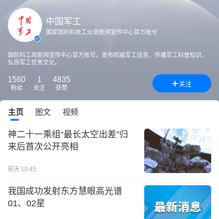
中国军工
国家国防科技工业局新闻宣传中心官方账号
国防科工局新闻宣传中心官方账号。发布权威军工信息，传播军工科普知识，
弘扬军工优秀文化。
1560
1
4835
关注
粉丝
关注
获赞
主页
图文
视频
神二十一乘组“最长太空出差”归
来后首次公开亮相
前天 10:45
我国成功发射东方慧眼高光谱
01、02星