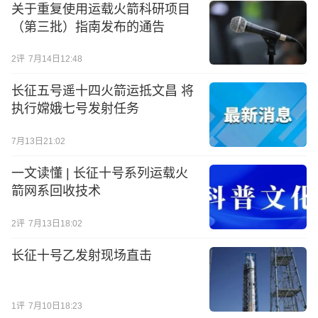
关于重复使用运载火箭科研项目
（第三批）指南发布的通告
2
评
7月14日12:48
长征五号遥十四火箭运抵文昌 将
执行嫦娥七号发射任务
7月13日21:02
一文读懂 | 长征十号系列运载火
箭网系回收技术
2
评
7月13日18:02
长征十号乙发射现场直击
1
评
7月10日18:23