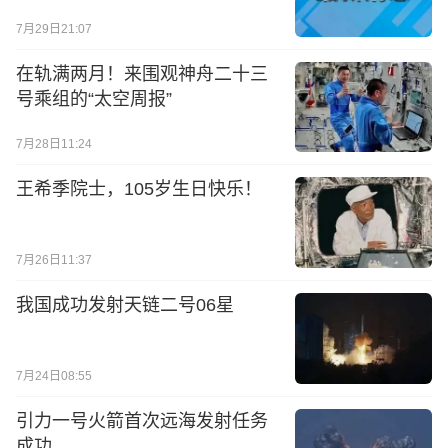
7月29日21:07
在轨满两月！来围观神舟二十三
号乘组的“太空周报”
7月28日11:24
王希季院士，105岁生日快乐！
7月26日11:37
我国成功发射天链二号06星
7月24日08:55
引力一号火箭首次远海发射任务
成功