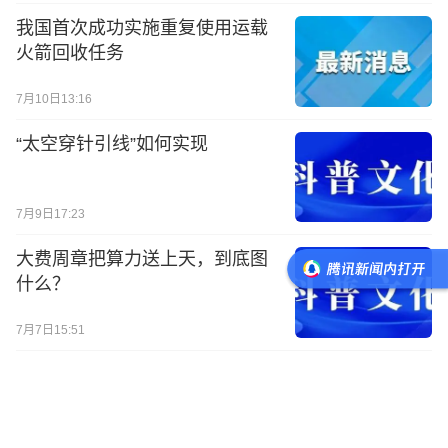
我国首次成功实施重复使用运载
火箭回收任务
7月10日13:16
“太空穿针引线”如何实现
7月9日17:23
大费周章把算力送上天，到底图
什么？
7月7日15:51
天问二号探测器抵达目标小行星
开展科学探测
5
评
7月6日07:58