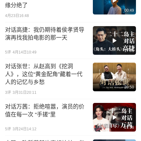
缘分绝了
00:49
4月23日16:48
对话高捷：我仍期待着侯孝贤导
演再找我拍电影的那一天
17:51
5
评
4月14日10:49
对话张世：从赵高到《挖洞
人》，这位“黄金配角”藏着一代
人的记忆与乡愁
29:50
3
评
3月31日20:11
对话万茜：拒绝喧嚣，演员的价
值在每一次 “手搓”里
21:16
5
评
3月24日14:12