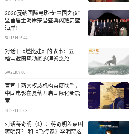
2026戛纳国际电影节“中国之夜”
暨首届金海岸荣誉盛典闪耀蔚蓝
海岸！
5月16日15:44
对话 | 《燃比娃》的故事：五一
档宝藏国风动画的涅槃之旅
5月2日09:00
官宣｜两大权威机构首度联手，
中国电影在戛纳开启国际化新篇
章
4月28日19:03
对话蒋奇明（1）：蒋奇明差点叫
蒋明奇？ 和《飞行家》李明奇这