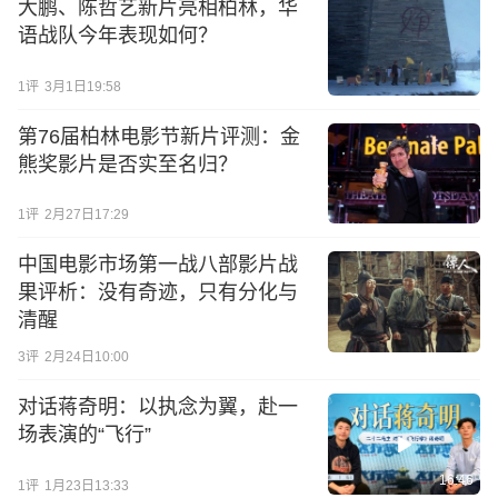
大鹏、陈哲艺新片亮相柏林，华
语战队今年表现如何？
1
评
3月1日19:58
第76届柏林电影节新片评测：金
熊奖影片是否实至名归？
1
评
2月27日17:29
中国电影市场第一战八部影片战
果评析：没有奇迹，只有分化与
清醒
3
评
2月24日10:00
对话蒋奇明：以执念为翼，赴一
场表演的“飞行”
16:46
1
评
1月23日13:33