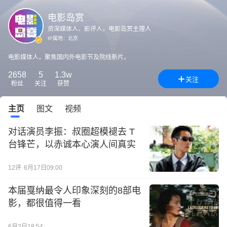
电影岛赏
资深媒体人、影评人，电影岛赏主理人
IP属地：
北京
电影媒体人，聚焦国内外电影节及院线新片。
2658
5
1.3w
关注
粉丝
关注
获赞
主页
图文
视频
对话演员李振：叔圈超模褪去 T
台锋芒，以赤诚本心演人间真实
12
评
6月17日09:00
本届戛纳最令人印象深刻的8部电
影，都很值得一看
6月3日18:54