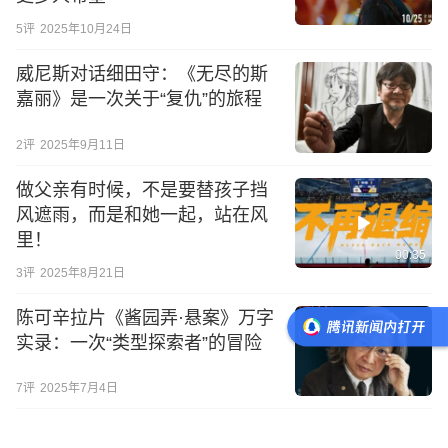
5
评
2025年10月24日
威尼斯对话细田守：《无尽的斯
嘉丽》是一次关于“复仇”的旅程
2
评
2025年9月11日
做父亲有时候，不是要替孩子挡
风遮雨，而是和她一起，站在风
里！
00:35
3
评
2025年8月21日
陈可辛拉片《酱园弄·悬案》万字
实录：一次“类型探索者”的冒险
7
评
2025年7月4日
全是宝藏！本届上影节最值得抢