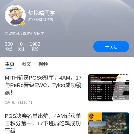
梦挽晴同学
游戏领域创作者
希望你可以喜欢小梦同学
300
0
1982
关注
粉丝
关注
获赞
主页
图文
视频
MITH斩获PGS6冠军，4AM，17
与PeRo晋级EWC，Tyloo成功躺
赢！
2
评
6月8日10:41
PGS决赛名单出炉，4AM斩获单
日积分第一，17下班局吃鸡成功
晋级