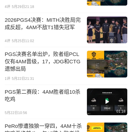
4
评
5月29日21:18
2026PGS4决赛：MITH决胜局完
成反超，4AM不敌T1错失冠军
4
评
5月25日11:02
PGS决赛名单出炉，败者组PCL
仅有4AM晋级，17，JDG和CTG
遗憾出局
1
评
5月22日21:31
PGS第二赛段：4AM胜者组10杀
吃鸡
01:18
5月22日10:56
PeRo惨遭独狼一穿四，4AM十杀