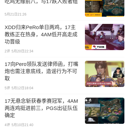
吃鸡无缘前八，与17跌入败者组
5月21日21:26
XDD归来PeRo单日两鸡，17主
教练正在热身，4AM低开高走成
功晋级
2
评
5月20日22:34
17向Pero领队发送律师函，打嘴
炮也需注意底线，造谣行为不可
取
5
评
5月12日18:04
17无悬念斩获春季赛冠军，4AM
两连鸡挺进前三，PGS出征队伍
确定
4
评
5月10日21:40