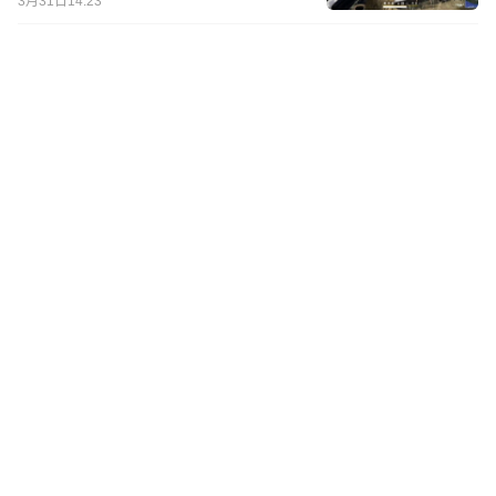
3月31日14:23
PUBG：每日一鸡目标达成！
02:37
1
评
3月30日18:43
PGS2决赛：Hakatory化身房顶
战神，NAVI关键局吃鸡逆转夺
冠！
3月29日21:39
AL下班局吃鸡反超TWIS，4AM
与17跌出前八，PeRo能否实现
PGS两连冠？
1
评
3月28日21:24
PGS2决赛名单确定，17，PeRo
与4AM成功会师，CTG上演无效