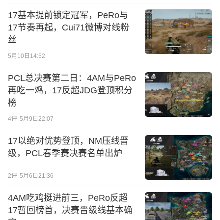
17基本提前锁定冠军，PeRo与
17节奏再起，Cui71微博对线粉
丝
5月10日14:52
PCL总决赛第二日：4AM与PeRo
再吃一鸡，17反超JDG登顶积分
榜
4
评
5月9日22:07
17以绝对优势登顶，NM压线晋
级，PCL春季赛决赛名单出炉
2
评
5月6日21:36
4AM吃鸡挺进前三，PeRo反超
17暂回榜首，决赛晋级线基本确