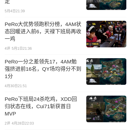
定
5月4日21:39
PeRo大优势领跑积分榜，4AM状
态回暖进入前6，天禄下班局再收
一鸡
4
评
5月1日21:36
PeRo一分之差领先17，4AM勉
强挤进前16名，QY场均得分不到
1分
4月30日21:51
PeRo下班局24杀吃鸡，XDD回
归状态在线，Cui71斩获首日
MVP
2
评
4月28日22:03