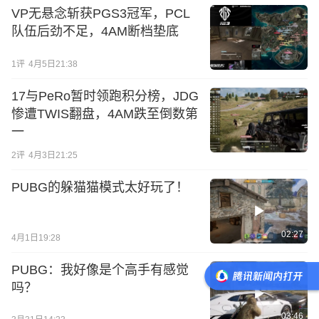
VP无悬念斩获PGS3冠军，PCL
队伍后劲不足，4AM断档垫底
1
评
4月5日21:38
17与PeRo暂时领跑积分榜，JDG
惨遭TWIS翻盘，4AM跌至倒数第
一
2
评
4月3日21:25
PUBG的躲猫猫模式太好玩了！
02:27
4月1日19:28
PUBG：我好像是个高手有感觉
吗？
03:46