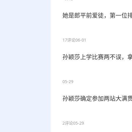
她是郎平前爱徒，第一位
17评论
06-01
孙颖莎上学比赛两不误，
05-29
孙颖莎确定参加两站大满
2评论
05-29