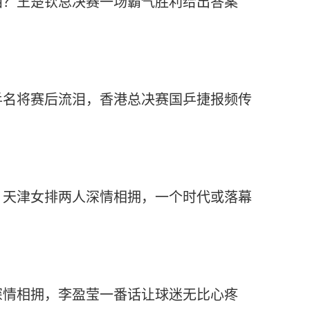
泪？王楚钦总决赛一场霸气胜利给出答案
乒名将赛后流泪，香港总决赛国乒捷报频传
，天津女排两人深情相拥，一个时代或落幕
深情相拥，李盈莹一番话让球迷无比心疼