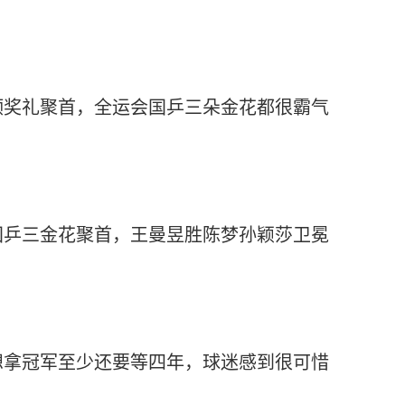
颁奖礼聚首，全运会国乒三朵金花都很霸气
国乒三金花聚首，王曼昱胜陈梦孙颖莎卫冕
想拿冠军至少还要等四年，球迷感到很可惜