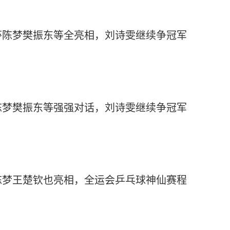
莎陈梦樊振东等全亮相，刘诗雯继续争冠军
陈梦樊振东等强强对话，刘诗雯继续争冠军
陈梦王楚钦也亮相，全运会乒乓球神仙赛程