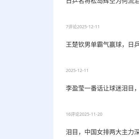
日乒名将松岛辉空为何流
7评论
2025-12-11
王楚钦男单霸气赢球，日
2025-12-11
李盈莹一番话让球迷泪目
16评论
2025-11-20
泪目，中国女排两大主力