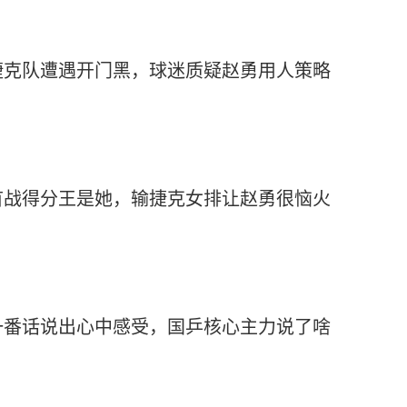
捷克队遭遇开门黑，球迷质疑赵勇用人策略
首战得分王是她，输捷克女排让赵勇很恼火
一番话说出心中感受，国乒核心主力说了啥