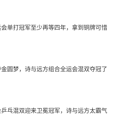
运会单打冠军至少再等四年，拿到铜牌可惜
夺金圆梦，诗与远方组合全运会混双夺冠了
会乒乓混双迎来卫冕冠军，诗与远方太霸气