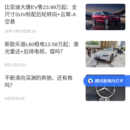
比亚迪大唐EV售23.99万起：全
尺寸SUV标配后轮转向+云辇-A
空悬
16
评
6月18日00:14
新款乐道L60租电13.58万起：激
光雷达+后排电视，值吗？
6月11日21:51
不断滑向深渊的奔驰，还有救
吗？
6月5日15:49
“满血华为”首战：启境GT7重塑猎
装车，预售价21.99万起