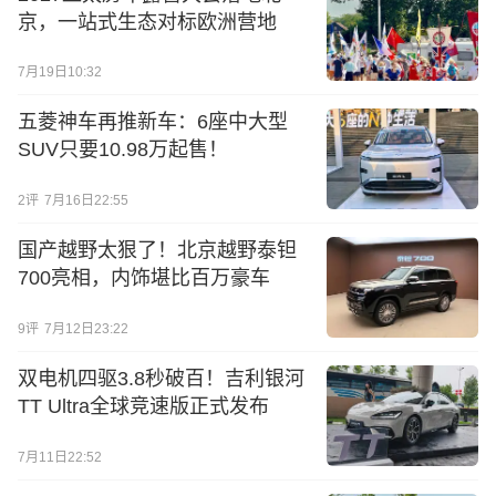
京，一站式生态对标欧洲营地
7月19日10:32
五菱神车再推新车：6座中大型
SUV只要10.98万起售！
2
评
7月16日22:55
国产越野太狠了！北京越野泰钽
700亮相，内饰堪比百万豪车
9
评
7月12日23:22
双电机四驱3.8秒破百！吉利银河
TT Ultra全球竞速版正式发布
7月11日22:52