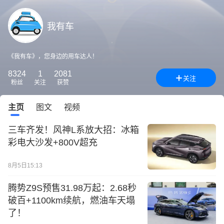
我有车
《我有车》，您身边的用车达人！
8324
1
2081
关注
粉丝
关注
获赞
主页
图文
视频
三车齐发！风神L系放大招：冰箱
彩电大沙发+800V超充
8月5日15:13
腾势Z9S预售31.98万起：2.68秒
破百+1100km续航，燃油车天塌
了！