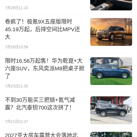
7月28日11:10
卷疯了！极氪9X五座版限时
45.19万起，后排空间比MPV还
大
7月28日10:58
限时16.58万起售！华为乾崑+大
六座SUV，东风奕派M8把桌子掀
了
7月23日21:35
不到30万能买三把锁+氮气减
震？北汽泰钽700这次拼了！
7月21日22:37
2027亚太房车露营大会落地北