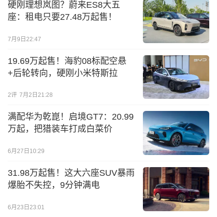
硬刚理想岚图？蔚来ES8大五
座：租电只要27.48万起售！
7月9日22:47
19.69万起售！海豹08标配空悬
+后轮转向，硬刚小米特斯拉
2
评
7月2日21:28
满配华为乾崑！启境GT7：20.99
万起，把猎装车打成白菜价
6月27日10:29
31.98万起售！这大六座SUV暴雨
爆胎不失控，9分钟满电
6月23日23:01