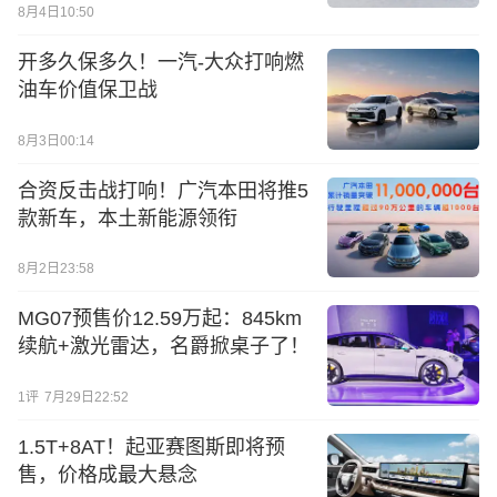
8月4日10:50
开多久保多久！一汽-大众打响燃
油车价值保卫战
8月3日00:14
合资反击战打响！广汽本田将推5
款新车，本土新能源领衔
8月2日23:58
MG07预售价12.59万起：845km
续航+激光雷达，名爵掀桌子了！
1
评
7月29日22:52
1.5T+8AT！起亚赛图斯即将预
售，价格成最大悬念