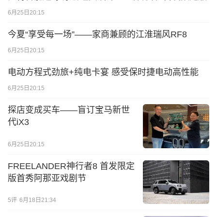
6月25日20:15
今夏“享受每一场”——家商兼顾的江淮瑞风RF8
6月25日20:15
电动方程式劲旅+纯电卡宴 感受保时捷电动高性能
6月25日20:15
探店变成买车——盲订宝马新世
代iX3
6月25日20:15
FREELANDER神行者8 首发限定
版首秀阿那亚戏剧节
5
评
6月18日21:34