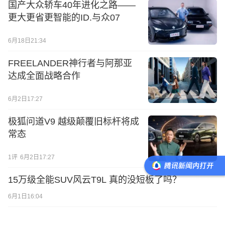
国产大众轿车40年进化之路——
更大更省更智能的ID.与众07
6月18日21:34
FREELANDER神行者与阿那亚
达成全面战略合作
6月2日17:27
极狐问道V9 越级颠覆旧标杆将成
常态
1
评
6月2日17:27
15万级全能SUV风云T9L 真的没短板了吗？
6月1日16:04
庆祝德国马牌轮胎入华二十周年